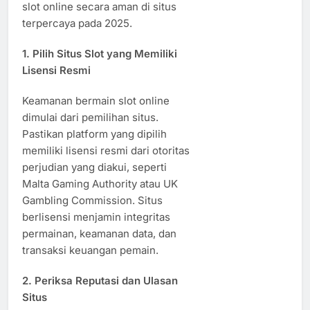
slot online secara aman di situs
terpercaya pada 2025.
1. Pilih Situs Slot yang Memiliki
Lisensi Resmi
Keamanan bermain slot online
dimulai dari pemilihan situs.
Pastikan platform yang dipilih
memiliki lisensi resmi dari otoritas
perjudian yang diakui, seperti
Malta Gaming Authority atau UK
Gambling Commission. Situs
berlisensi menjamin integritas
permainan, keamanan data, dan
transaksi keuangan pemain.
2. Periksa Reputasi dan Ulasan
Situs