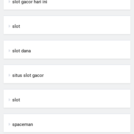
slot gacor hari ini
slot
slot dana
situs slot gacor
slot
spaceman