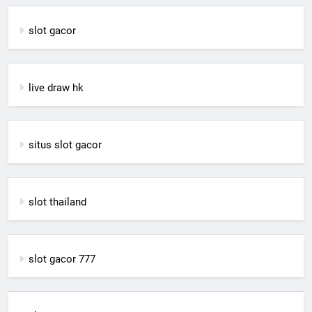
slot gacor
live draw hk
situs slot gacor
slot thailand
slot gacor 777