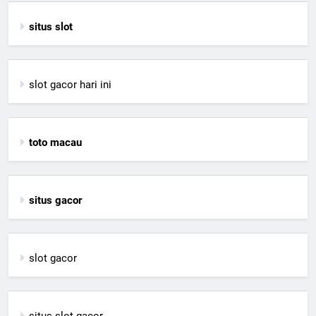
situs slot
slot gacor hari ini
toto macau
situs gacor
slot gacor
situs slot gacor