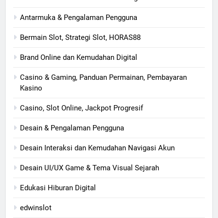
Antarmuka & Pengalaman Pengguna
Bermain Slot, Strategi Slot, HORAS88
Brand Online dan Kemudahan Digital
Casino & Gaming, Panduan Permainan, Pembayaran
Kasino
Casino, Slot Online, Jackpot Progresif
Desain & Pengalaman Pengguna
Desain Interaksi dan Kemudahan Navigasi Akun
Desain UI/UX Game & Tema Visual Sejarah
Edukasi Hiburan Digital
edwinslot