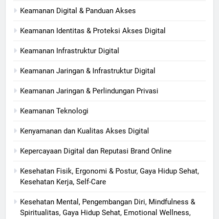
Keamanan Digital & Panduan Akses
Keamanan Identitas & Proteksi Akses Digital
Keamanan Infrastruktur Digital
Keamanan Jaringan & Infrastruktur Digital
Keamanan Jaringan & Perlindungan Privasi
Keamanan Teknologi
Kenyamanan dan Kualitas Akses Digital
Kepercayaan Digital dan Reputasi Brand Online
Kesehatan Fisik, Ergonomi & Postur, Gaya Hidup Sehat,
Kesehatan Kerja, Self-Care
Kesehatan Mental, Pengembangan Diri, Mindfulness &
Spiritualitas, Gaya Hidup Sehat, Emotional Wellness,