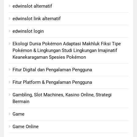
edwinslot alternatif
edwinslot link alternatif
edwinslot login
Ekologi Dunia Pokémon Adaptasi Makhluk Fiksi Tipe
Pokémon & Lingkungan Studi Lingkungan Imajinatif
Keanekaragaman Spesies Pokémon
Fitur Digital dan Pengalaman Pengguna
Fitur Platform & Pengalaman Pengguna
Gambling, Slot Machines, Kasino Online, Strategi
Bermain
Game
Game Online