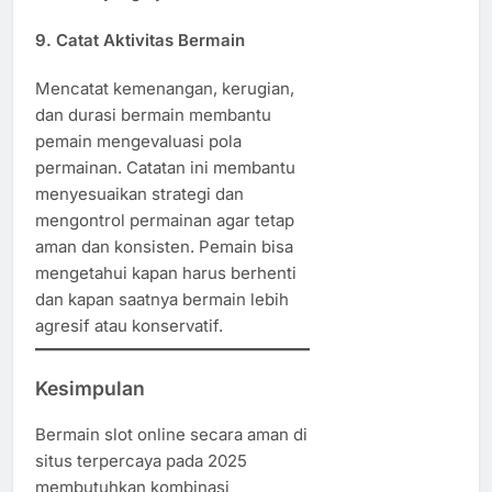
9. Catat Aktivitas Bermain
Mencatat kemenangan, kerugian,
dan durasi bermain membantu
pemain mengevaluasi pola
permainan. Catatan ini membantu
menyesuaikan strategi dan
mengontrol permainan agar tetap
aman dan konsisten. Pemain bisa
mengetahui kapan harus berhenti
dan kapan saatnya bermain lebih
agresif atau konservatif.
Kesimpulan
Bermain slot online secara aman di
situs terpercaya pada 2025
membutuhkan kombinasi