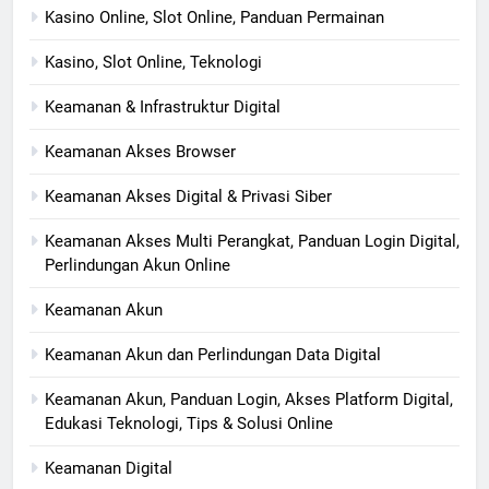
Kasino Online, Slot Online, Panduan Permainan
Kasino, Slot Online, Teknologi
Keamanan & Infrastruktur Digital
Keamanan Akses Browser
Keamanan Akses Digital & Privasi Siber
Keamanan Akses Multi Perangkat, Panduan Login Digital,
Perlindungan Akun Online
Keamanan Akun
Keamanan Akun dan Perlindungan Data Digital
Keamanan Akun, Panduan Login, Akses Platform Digital,
Edukasi Teknologi, Tips & Solusi Online
Keamanan Digital