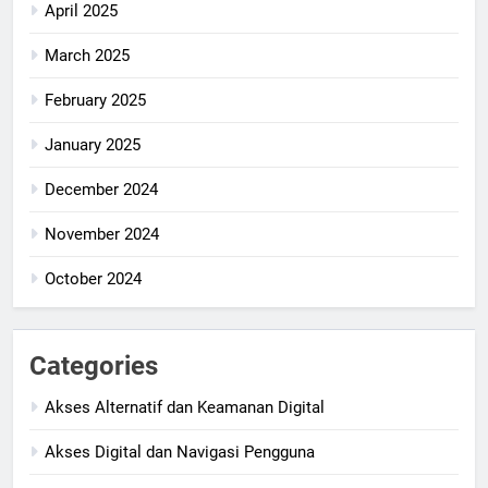
April 2025
March 2025
February 2025
January 2025
December 2024
November 2024
October 2024
Categories
Akses Alternatif dan Keamanan Digital
Akses Digital dan Navigasi Pengguna