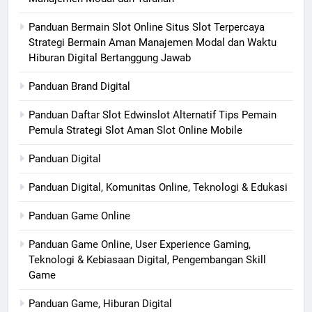
Panduan Bermain Slot Online Situs Slot Terpercaya
Strategi Bermain Aman Manajemen Modal dan Waktu
Hiburan Digital Bertanggung Jawab
Panduan Brand Digital
Panduan Daftar Slot Edwinslot Alternatif Tips Pemain
Pemula Strategi Slot Aman Slot Online Mobile
Panduan Digital
Panduan Digital, Komunitas Online, Teknologi & Edukasi
Panduan Game Online
Panduan Game Online, User Experience Gaming,
Teknologi & Kebiasaan Digital, Pengembangan Skill
Game
Panduan Game, Hiburan Digital