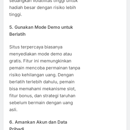
sedangkan volatilitas tinggi untuk
hadiah besar dengan risiko lebih
tinggi.
5. Gunakan Mode Demo untuk
Berlatih
Situs terpercaya biasanya
menyediakan mode demo atau
gratis. Fitur ini memungkinkan
pemain mencoba permainan tanpa
risiko kehilangan uang. Dengan
berlatih terlebih dahulu, pemain
bisa memahami mekanisme slot,
fitur bonus, dan strategi taruhan
sebelum bermain dengan uang
asli.
6. Amankan Akun dan Data
Pribadi