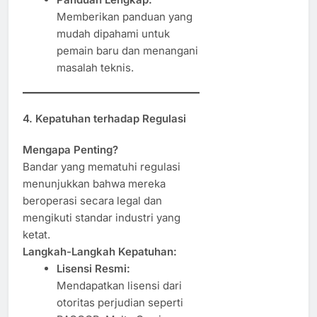
Memberikan panduan yang
mudah dipahami untuk
pemain baru dan menangani
masalah teknis.
4. Kepatuhan terhadap Regulasi
Mengapa Penting?
Bandar yang mematuhi regulasi
menunjukkan bahwa mereka
beroperasi secara legal dan
mengikuti standar industri yang
ketat.
Langkah-Langkah Kepatuhan:
Lisensi Resmi:
Mendapatkan lisensi dari
otoritas perjudian seperti