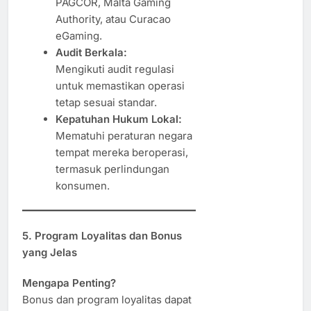
PAGCOR, Malta Gaming
Authority, atau Curacao
eGaming.
Audit Berkala:
Mengikuti audit regulasi
untuk memastikan operasi
tetap sesuai standar.
Kepatuhan Hukum Lokal:
Mematuhi peraturan negara
tempat mereka beroperasi,
termasuk perlindungan
konsumen.
5. Program Loyalitas dan Bonus
yang Jelas
Mengapa Penting?
Bonus dan program loyalitas dapat