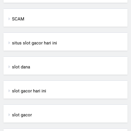
SCAM
situs slot gacor hari ini
slot dana
slot gacor hari ini
slot gacor