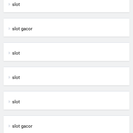
slot
slot gacor
slot
slot
slot
slot gacor