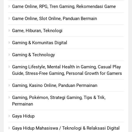
Game Online, RPG, Tren Gaming, Rekomendasi Game
Game Online, Slot Online, Panduan Bermain
Game, Hiburan, Teknologi
Gaming & Komunitas Digital
Gaming & Technology
Gaming Lifestyle, Mental Health in Gaming, Casual Play
Guide, Stress-Free Gaming, Personal Growth for Gamers
Gaming, Kasino Online, Panduan Permainan
Gaming, Pokémon, Strategi Gaming, Tips & Trik,
Permainan
Gaya Hidup
Gaya Hidup Mahasiswa / Teknologi & Relaksasi Digital