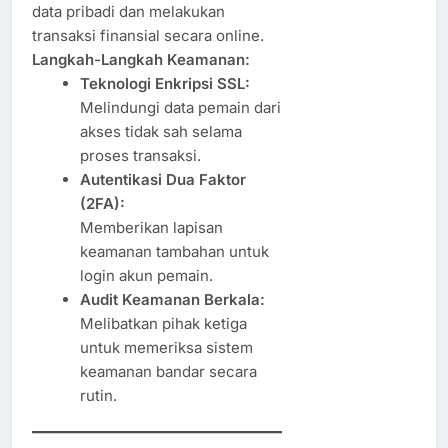
data pribadi dan melakukan
transaksi finansial secara online.
Langkah-Langkah Keamanan:
Teknologi Enkripsi SSL:
Melindungi data pemain dari
akses tidak sah selama
proses transaksi.
Autentikasi Dua Faktor
(2FA):
Memberikan lapisan
keamanan tambahan untuk
login akun pemain.
Audit Keamanan Berkala:
Melibatkan pihak ketiga
untuk memeriksa sistem
keamanan bandar secara
rutin.