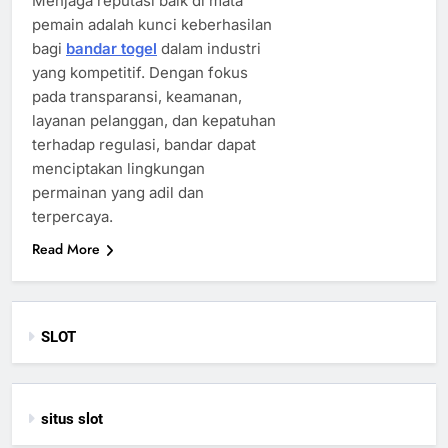
Menjaga reputasi baik di mata
pemain adalah kunci keberhasilan
bagi
bandar togel
dalam industri
yang kompetitif. Dengan fokus
pada transparansi, keamanan,
layanan pelanggan, dan kepatuhan
terhadap regulasi, bandar dapat
menciptakan lingkungan
permainan yang adil dan
terpercaya.
Read More
SLOT
situs slot