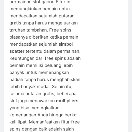
permainan slot gacor. Fitur ini
memungkinkan pemain untuk
mendapatkan sejumlah putaran
gratis tanpa harus mengeluarkan
taruhan tambahan. Free spins
biasanya diberikan ketika pemain
mendapatkan sejumlah
simbol
scatter
tertentu dalam permainan.
Keuntungan dari free spins adalah
pemain memiliki peluang lebih
banyak untuk memenangkan
hadiah tanpa harus menghabiskan
lebih banyak modal. Selain itu,
selama putaran gratis, beberapa
slot juga menawarkan
multipliers
yang bisa meningkatkan
kemenangan Anda hingga berkali-
kali lipat. Memanfaatkan fitur free
spins dengan baik adalah salah