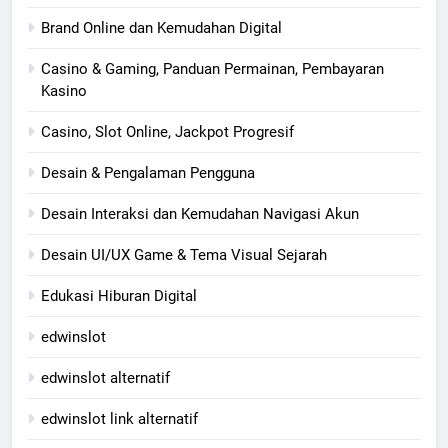
Brand Online dan Kemudahan Digital
Casino & Gaming, Panduan Permainan, Pembayaran
Kasino
Casino, Slot Online, Jackpot Progresif
Desain & Pengalaman Pengguna
Desain Interaksi dan Kemudahan Navigasi Akun
Desain UI/UX Game & Tema Visual Sejarah
Edukasi Hiburan Digital
edwinslot
edwinslot alternatif
edwinslot link alternatif