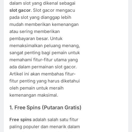
dalam slot yang dikenal sebagai
slot gacor
. Slot gacor mengacu
pada slot yang dianggap lebih
mudah memberikan kemenangan
atau sering memberikan
pembayaran besar. Untuk
memaksimalkan peluang menang,
sangat penting bagi pemain untuk
memahami fitur-fitur utama yang
ada dalam permainan slot gacor.
Artikel ini akan membahas fitur-
fitur penting yang harus diketahui
oleh pemain untuk meraih
kemenangan maksimal.
1.
Free Spins (Putaran Gratis)
Free spins
adalah salah satu fitur
paling populer dan menarik dalam