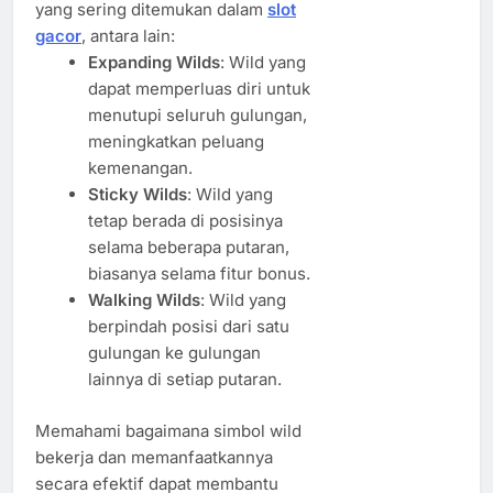
yang sering ditemukan dalam
slot
gacor
, antara lain:
Expanding Wilds
: Wild yang
dapat memperluas diri untuk
menutupi seluruh gulungan,
meningkatkan peluang
kemenangan.
Sticky Wilds
: Wild yang
tetap berada di posisinya
selama beberapa putaran,
biasanya selama fitur bonus.
Walking Wilds
: Wild yang
berpindah posisi dari satu
gulungan ke gulungan
lainnya di setiap putaran.
Memahami bagaimana simbol wild
bekerja dan memanfaatkannya
secara efektif dapat membantu