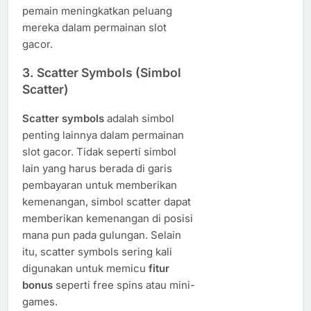
pemain meningkatkan peluang
mereka dalam permainan slot
gacor.
3.
Scatter Symbols (Simbol
Scatter)
Scatter symbols
adalah simbol
penting lainnya dalam permainan
slot gacor. Tidak seperti simbol
lain yang harus berada di garis
pembayaran untuk memberikan
kemenangan, simbol scatter dapat
memberikan kemenangan di posisi
mana pun pada gulungan. Selain
itu, scatter symbols sering kali
digunakan untuk memicu
fitur
bonus
seperti free spins atau mini-
games.