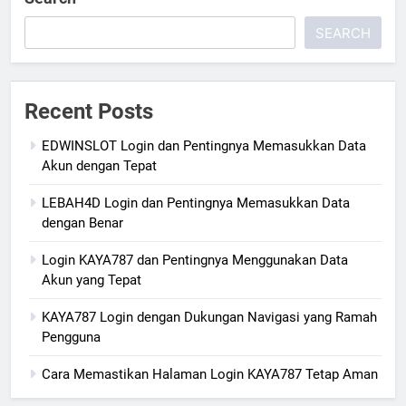
SEARCH
Recent Posts
EDWINSLOT Login dan Pentingnya Memasukkan Data
Akun dengan Tepat
LEBAH4D Login dan Pentingnya Memasukkan Data
dengan Benar
Login KAYA787 dan Pentingnya Menggunakan Data
Akun yang Tepat
KAYA787 Login dengan Dukungan Navigasi yang Ramah
Pengguna
Cara Memastikan Halaman Login KAYA787 Tetap Aman