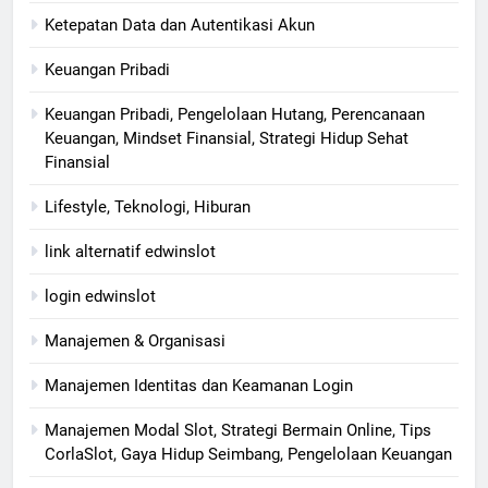
Ketepatan Data dan Autentikasi Akun
Keuangan Pribadi
Keuangan Pribadi, Pengelolaan Hutang, Perencanaan
Keuangan, Mindset Finansial, Strategi Hidup Sehat
Finansial
Lifestyle, Teknologi, Hiburan
link alternatif edwinslot
login edwinslot
Manajemen & Organisasi
Manajemen Identitas dan Keamanan Login
Manajemen Modal Slot, Strategi Bermain Online, Tips
CorlaSlot, Gaya Hidup Seimbang, Pengelolaan Keuangan