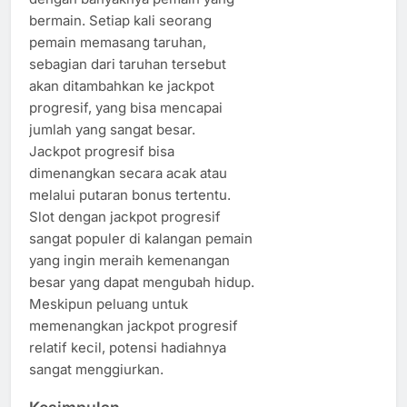
bermain. Setiap kali seorang
pemain memasang taruhan,
sebagian dari taruhan tersebut
akan ditambahkan ke jackpot
progresif, yang bisa mencapai
jumlah yang sangat besar.
Jackpot progresif bisa
dimenangkan secara acak atau
melalui putaran bonus tertentu.
Slot dengan jackpot progresif
sangat populer di kalangan pemain
yang ingin meraih kemenangan
besar yang dapat mengubah hidup.
Meskipun peluang untuk
memenangkan jackpot progresif
relatif kecil, potensi hadiahnya
sangat menggiurkan.