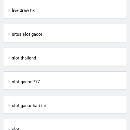
live draw hk
situs slot gacor
slot thailand
slot gacor 777
slot gacor hari ini
slot