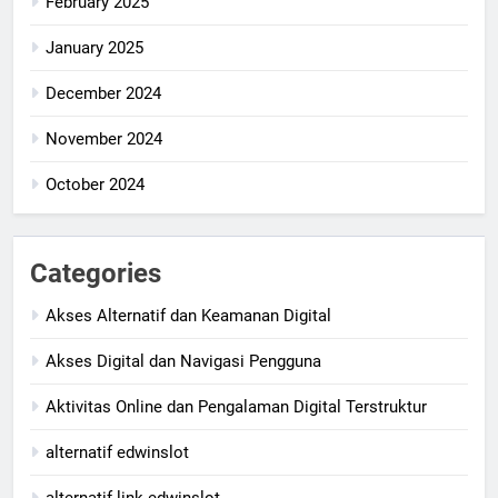
February 2025
January 2025
December 2024
November 2024
October 2024
Categories
Akses Alternatif dan Keamanan Digital
Akses Digital dan Navigasi Pengguna
Aktivitas Online dan Pengalaman Digital Terstruktur
alternatif edwinslot