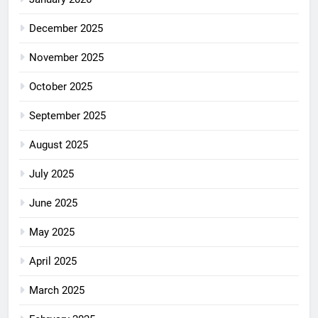
December 2025
November 2025
October 2025
September 2025
August 2025
July 2025
June 2025
May 2025
April 2025
March 2025