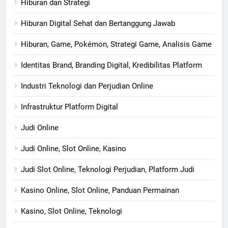
Hiburan dan Strategi
Hiburan Digital Sehat dan Bertanggung Jawab
Hiburan, Game, Pokémon, Strategi Game, Analisis Game
Identitas Brand, Branding Digital, Kredibilitas Platform
Industri Teknologi dan Perjudian Online
Infrastruktur Platform Digital
Judi Online
Judi Online, Slot Online, Kasino
Judi Slot Online, Teknologi Perjudian, Platform Judi
Kasino Online, Slot Online, Panduan Permainan
Kasino, Slot Online, Teknologi