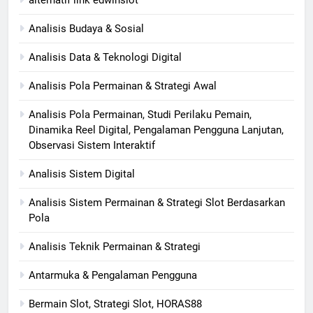
alternatif link edwinslot
Analisis Budaya & Sosial
Analisis Data & Teknologi Digital
Analisis Pola Permainan & Strategi Awal
Analisis Pola Permainan, Studi Perilaku Pemain,
Dinamika Reel Digital, Pengalaman Pengguna Lanjutan,
Observasi Sistem Interaktif
Analisis Sistem Digital
Analisis Sistem Permainan & Strategi Slot Berdasarkan
Pola
Analisis Teknik Permainan & Strategi
Antarmuka & Pengalaman Pengguna
Bermain Slot, Strategi Slot, HORAS88