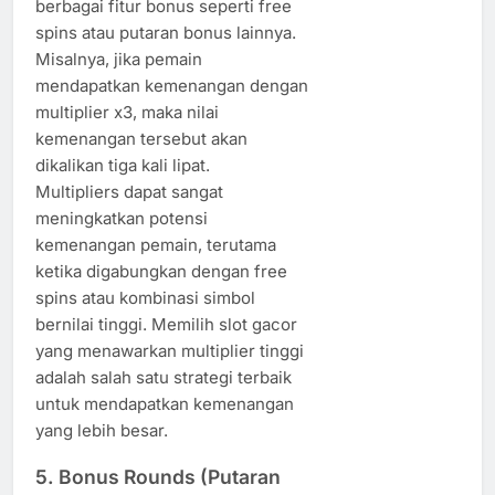
berbagai fitur bonus seperti free
spins atau putaran bonus lainnya.
Misalnya, jika pemain
mendapatkan kemenangan dengan
multiplier x3, maka nilai
kemenangan tersebut akan
dikalikan tiga kali lipat.
Multipliers dapat sangat
meningkatkan potensi
kemenangan pemain, terutama
ketika digabungkan dengan free
spins atau kombinasi simbol
bernilai tinggi. Memilih slot gacor
yang menawarkan multiplier tinggi
adalah salah satu strategi terbaik
untuk mendapatkan kemenangan
yang lebih besar.
5.
Bonus Rounds (Putaran