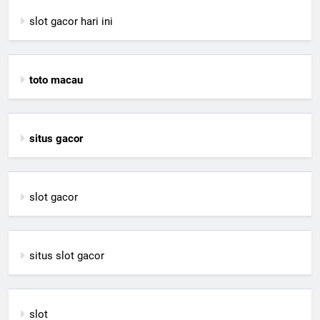
slot gacor hari ini
toto macau
situs gacor
slot gacor
situs slot gacor
slot