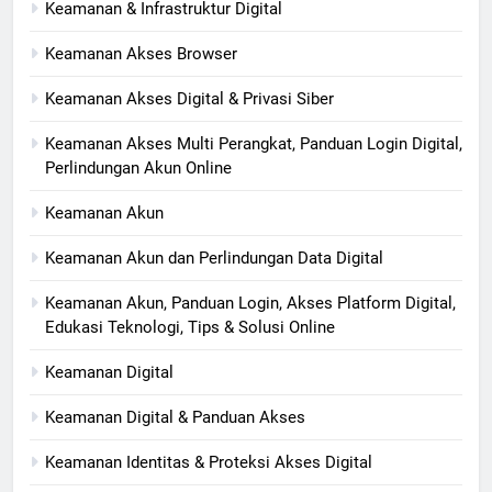
Keamanan & Infrastruktur Digital
Keamanan Akses Browser
Keamanan Akses Digital & Privasi Siber
Keamanan Akses Multi Perangkat, Panduan Login Digital,
Perlindungan Akun Online
Keamanan Akun
Keamanan Akun dan Perlindungan Data Digital
Keamanan Akun, Panduan Login, Akses Platform Digital,
Edukasi Teknologi, Tips & Solusi Online
Keamanan Digital
Keamanan Digital & Panduan Akses
Keamanan Identitas & Proteksi Akses Digital