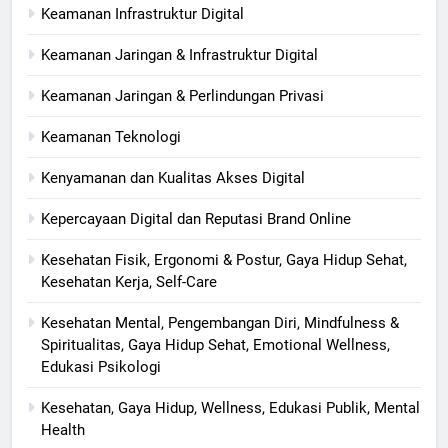
Keamanan Infrastruktur Digital
Keamanan Jaringan & Infrastruktur Digital
Keamanan Jaringan & Perlindungan Privasi
Keamanan Teknologi
Kenyamanan dan Kualitas Akses Digital
Kepercayaan Digital dan Reputasi Brand Online
Kesehatan Fisik, Ergonomi & Postur, Gaya Hidup Sehat,
Kesehatan Kerja, Self-Care
Kesehatan Mental, Pengembangan Diri, Mindfulness &
Spiritualitas, Gaya Hidup Sehat, Emotional Wellness,
Edukasi Psikologi
Kesehatan, Gaya Hidup, Wellness, Edukasi Publik, Mental
Health