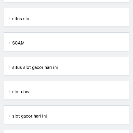
situs slot
SCAM
situs slot gacor hari ini
slot dana
slot gacor hari ini