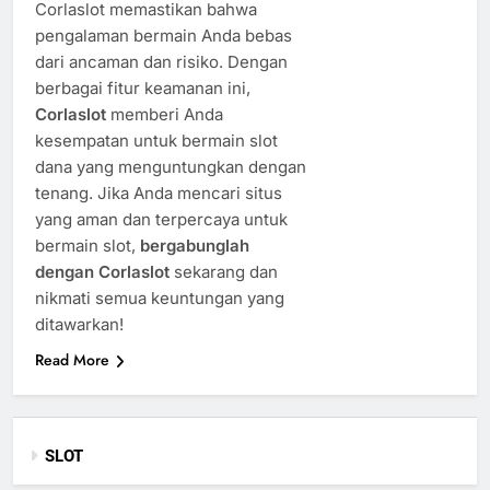
Corlaslot memastikan bahwa
pengalaman bermain Anda bebas
dari ancaman dan risiko. Dengan
berbagai fitur keamanan ini,
Corlaslot
memberi Anda
kesempatan untuk bermain slot
dana yang menguntungkan dengan
tenang. Jika Anda mencari situs
yang aman dan terpercaya untuk
bermain slot,
bergabunglah
dengan Corlaslot
sekarang dan
nikmati semua keuntungan yang
ditawarkan!
Read More
SLOT