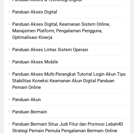
Panduan Akses Digital
Panduan Akses Digital, Keamanan Sistem Online,
Manajemen Platform, Pengalaman Pengguna,
Optimalisasi Kinerja
Panduan Akses Lintas Sistem Operasi
Panduan Akses Mobile
Panduan Akses Multi-Perangkat Tutorial Login Akun Tips
Stabilitas Koneksi Keamanan Akun Digital Panduan
Pemain Online
Panduan Akun
Panduan Bermain
Panduan Bermain Situs Judi Fitur dan Promosi Lebah4D
Strategi Pemain Pemula Pengalaman Bermain Online