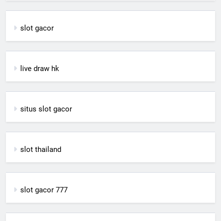
slot gacor
live draw hk
situs slot gacor
slot thailand
slot gacor 777