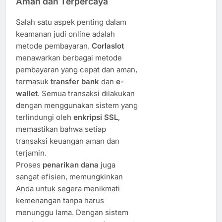
Aman dan Terpercaya
Salah satu aspek penting dalam
keamanan judi online adalah
metode pembayaran.
Corlaslot
menawarkan berbagai metode
pembayaran yang cepat dan aman,
termasuk
transfer bank
dan
e-
wallet
. Semua transaksi dilakukan
dengan menggunakan sistem yang
terlindungi oleh
enkripsi SSL
,
memastikan bahwa setiap
transaksi keuangan aman dan
terjamin.
Proses
penarikan dana
juga
sangat efisien, memungkinkan
Anda untuk segera menikmati
kemenangan tanpa harus
menunggu lama. Dengan sistem