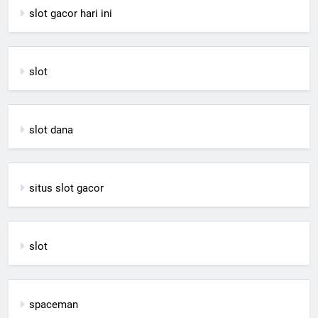
slot gacor hari ini
slot
slot dana
situs slot gacor
slot
spaceman