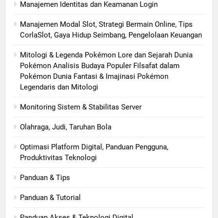
Manajemen Identitas dan Keamanan Login
Manajemen Modal Slot, Strategi Bermain Online, Tips
CorlaSlot, Gaya Hidup Seimbang, Pengelolaan Keuangan
Mitologi & Legenda Pokémon Lore dan Sejarah Dunia
Pokémon Analisis Budaya Populer Filsafat dalam
Pokémon Dunia Fantasi & Imajinasi Pokémon
Legendaris dan Mitologi
Monitoring Sistem & Stabilitas Server
Olahraga, Judi, Taruhan Bola
Optimasi Platform Digital, Panduan Pengguna,
Produktivitas Teknologi
Panduan & Tips
Panduan & Tutorial
Panduan Akses & Teknologi Digital