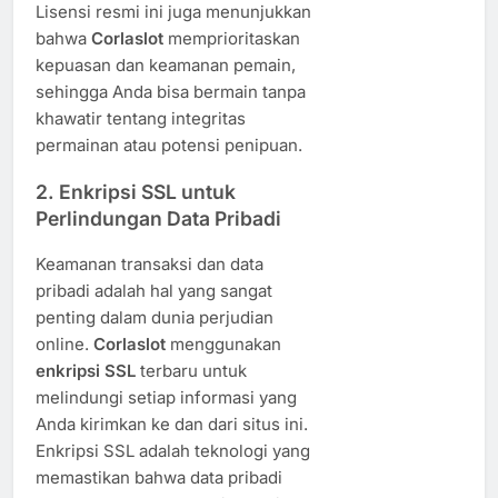
Lisensi resmi ini juga menunjukkan
bahwa
Corlaslot
memprioritaskan
kepuasan dan keamanan pemain,
sehingga Anda bisa bermain tanpa
khawatir tentang integritas
permainan atau potensi penipuan.
2.
Enkripsi SSL untuk
Perlindungan Data Pribadi
Keamanan transaksi dan data
pribadi adalah hal yang sangat
penting dalam dunia perjudian
online.
Corlaslot
menggunakan
enkripsi SSL
terbaru untuk
melindungi setiap informasi yang
Anda kirimkan ke dan dari situs ini.
Enkripsi SSL adalah teknologi yang
memastikan bahwa data pribadi