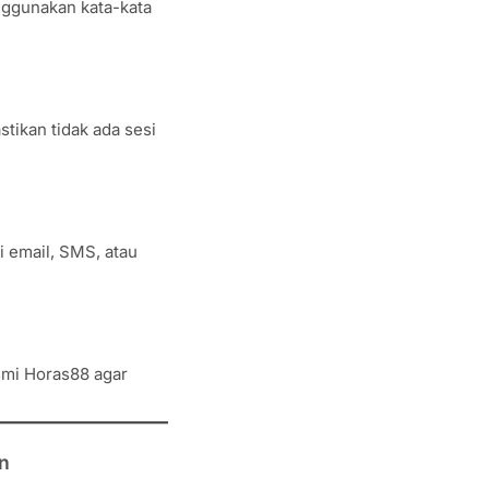
nggunakan kata-kata
tikan tidak ada sesi
ui email, SMS, atau
smi Horas88 agar
an