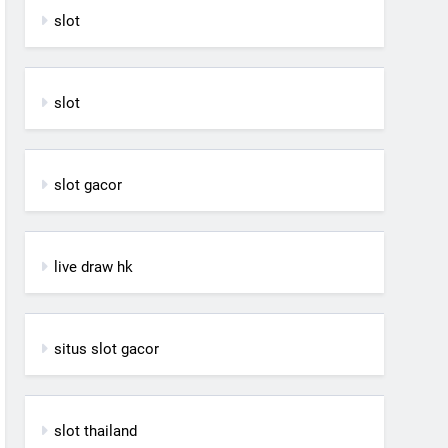
slot
slot
slot gacor
live draw hk
situs slot gacor
slot thailand