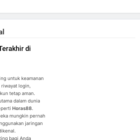
al
erakhir di
nting untuk keamanan
iwayat login,
kun tetap aman.
 utama dalam dunia
eperti
Horas88
.
reka mungkin pernah
menggunakan jaringan
dikenal.
ting bagi Anda