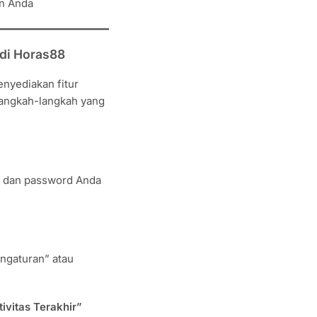
un Anda
 di Horas88
nyediakan fitur
 langkah-langkah yang
l dan password Anda
engaturan” atau
ivitas Terakhir”