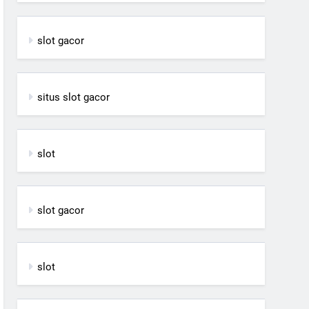
slot gacor
situs slot gacor
slot
slot gacor
slot