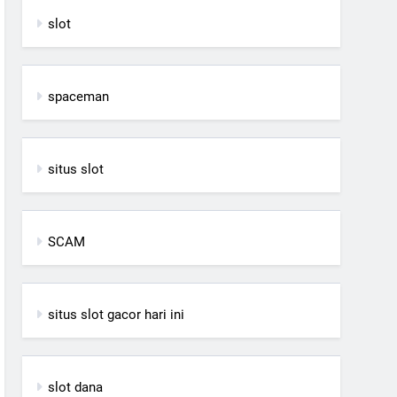
slot
spaceman
situs slot
SCAM
situs slot gacor hari ini
slot dana