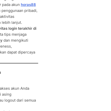
r
pada akun
horas88
u penggunaan pribadi,
aktivitas
ebih lanjut.
itas login terakhir di
ta tips menjaga
ly
dan mengikuti
veness,
ikan dapat dipercaya
n
gakses akun Anda
i asing
u logout dari semua