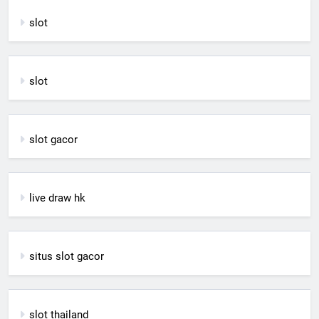
slot
slot
slot gacor
live draw hk
situs slot gacor
slot thailand