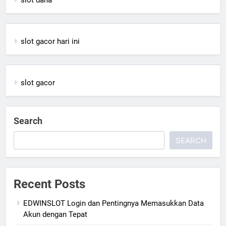
slot dana
slot gacor hari ini
slot gacor
Search
SEARCH
Recent Posts
EDWINSLOT Login dan Pentingnya Memasukkan Data
Akun dengan Tepat