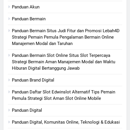
Panduan Akun
Panduan Bermain
Panduan Bermain Situs Judi Fitur dan Promosi Lebah4D
Strategi Pemain Pemula Pengalaman Bermain Online
Manajemen Modal dan Taruhan
Panduan Bermain Slot Online Situs Slot Terpercaya
Strategi Bermain Aman Manajemen Modal dan Waktu
Hiburan Digital Bertanggung Jawab
Panduan Brand Digital
Panduan Daftar Slot Edwinslot Alternatif Tips Pemain
Pemula Strategi Slot Aman Slot Online Mobile
Panduan Digital
Panduan Digital, Komunitas Online, Teknologi & Edukasi