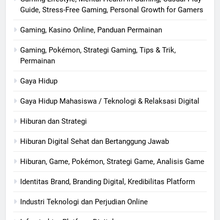
Guide, Stress-Free Gaming, Personal Growth for Gamers
Gaming, Kasino Online, Panduan Permainan
Gaming, Pokémon, Strategi Gaming, Tips & Trik,
Permainan
Gaya Hidup
Gaya Hidup Mahasiswa / Teknologi & Relaksasi Digital
Hiburan dan Strategi
Hiburan Digital Sehat dan Bertanggung Jawab
Hiburan, Game, Pokémon, Strategi Game, Analisis Game
Identitas Brand, Branding Digital, Kredibilitas Platform
Industri Teknologi dan Perjudian Online