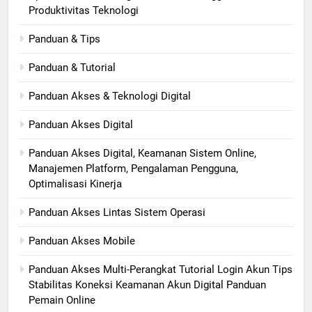
Produktivitas Teknologi
Panduan & Tips
Panduan & Tutorial
Panduan Akses & Teknologi Digital
Panduan Akses Digital
Panduan Akses Digital, Keamanan Sistem Online,
Manajemen Platform, Pengalaman Pengguna,
Optimalisasi Kinerja
Panduan Akses Lintas Sistem Operasi
Panduan Akses Mobile
Panduan Akses Multi-Perangkat Tutorial Login Akun Tips
Stabilitas Koneksi Keamanan Akun Digital Panduan
Pemain Online