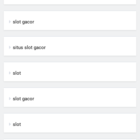
slot gacor
situs slot gacor
slot
slot gacor
slot