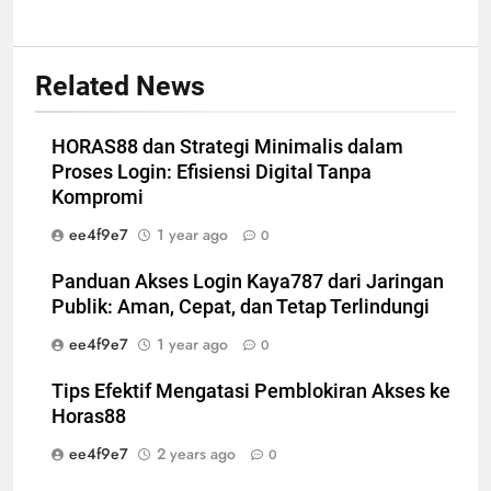
Related News
HORAS88 dan Strategi Minimalis dalam
Proses Login: Efisiensi Digital Tanpa
Kompromi
ee4f9e7
1 year ago
0
Panduan Akses Login Kaya787 dari Jaringan
Publik: Aman, Cepat, dan Tetap Terlindungi
ee4f9e7
1 year ago
0
Tips Efektif Mengatasi Pemblokiran Akses ke
Horas88
ee4f9e7
2 years ago
0