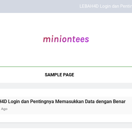
LEBAH4D Login dan Penti
Login KAYA787 dan Pentingn
KAYA787 Login dengan Duk
EDWINSLOT Login dan Pentingnya
ion Tees
LEBAH4D Login dan Penti
en Dan Lucu Dengan Koleksi T-Shirt Dari Minion Tees.
Login KAYA787 dan Pentingn
SAMPLE PAGE
KAYA787 Login dengan Duk
n Pentingnya Memasukkan Data dengan Benar
Login K
2 Weeks A