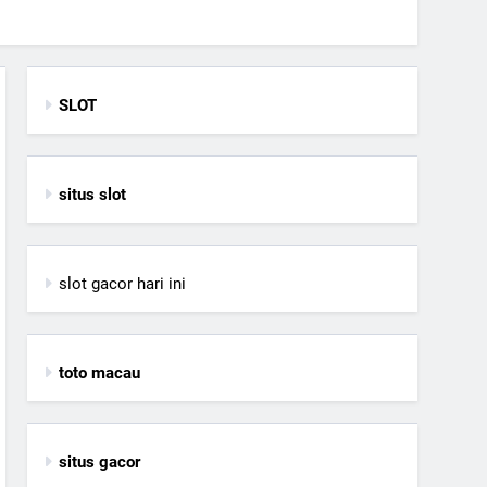
SLOT
situs slot
slot gacor hari ini
toto macau
situs gacor