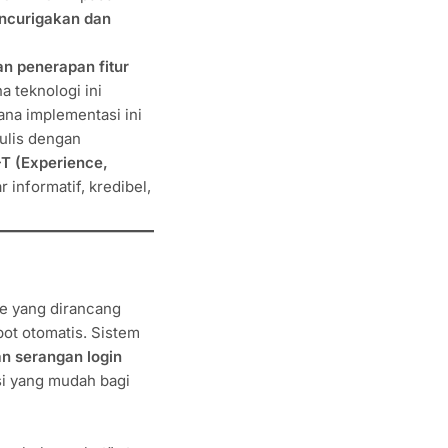
encurigakan dan
an penerapan fitur
a teknologi ini
ana implementasi ini
tulis dengan
-T (Experience,
r informatif, kredibel,
e yang dirancang
ot otomatis. Sistem
n serangan login
i yang mudah bagi