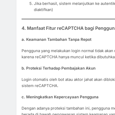
Jika berhasil, sistem melanjutkan ke autentika
diaktifkan)
4. Manfaat Fitur reCAPTCHA bagi Penggun
a.
Keamanan Tambahan Tanpa Repot
Pengguna yang melakukan login normal tidak akan
karena reCAPTCHA hanya muncul ketika dibutuhka
b.
Proteksi Terhadap Pembajakan Akun
Login otomatis oleh bot atau aktor jahat akan diblok
sistem reCAPTCHA.
c.
Meningkatkan Kepercayaan Pengguna
Dengan adanya proteksi tambahan ini, pengguna m
berada di bawah pengawasan sistem keamanan yang