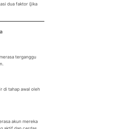
si dua faktor (jika
a
 merasa terganggu
n.
ir di tahap awal oleh
erasa akun mereka
 aktif dan cerdas.