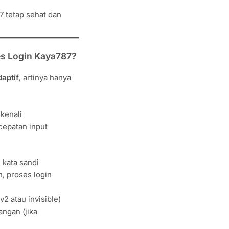
tetap sehat dan
es Login Kaya787?
daptif
, artinya hanya
ikenali
cepatan input
kata sandi
n, proses login
2 atau invisible)
ngan (jika