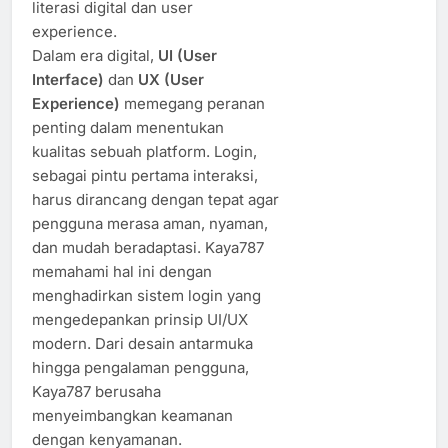
literasi digital dan user
experience.
Dalam era digital,
UI (User
Interface)
dan
UX (User
Experience)
memegang peranan
penting dalam menentukan
kualitas sebuah platform. Login,
sebagai pintu pertama interaksi,
harus dirancang dengan tepat agar
pengguna merasa aman, nyaman,
dan mudah beradaptasi. Kaya787
memahami hal ini dengan
menghadirkan sistem login yang
mengedepankan prinsip UI/UX
modern. Dari desain antarmuka
hingga pengalaman pengguna,
Kaya787 berusaha
menyeimbangkan keamanan
dengan kenyamanan.