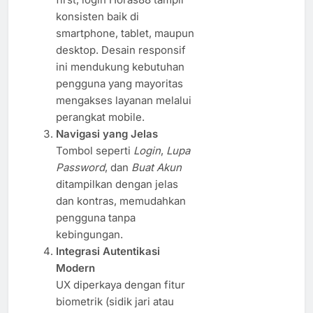
konsisten baik di
smartphone, tablet, maupun
desktop. Desain responsif
ini mendukung kebutuhan
pengguna yang mayoritas
mengakses layanan melalui
perangkat mobile.
Navigasi yang Jelas
Tombol seperti
Login
,
Lupa
Password
, dan
Buat Akun
ditampilkan dengan jelas
dan kontras, memudahkan
pengguna tanpa
kebingungan.
Integrasi Autentikasi
Modern
UX diperkaya dengan fitur
biometrik (sidik jari atau