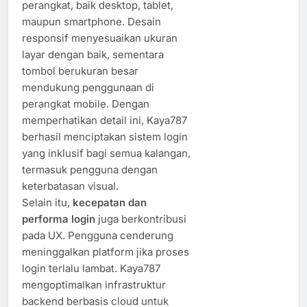
perangkat, baik desktop, tablet,
maupun smartphone. Desain
responsif menyesuaikan ukuran
layar dengan baik, sementara
tombol berukuran besar
mendukung penggunaan di
perangkat mobile. Dengan
memperhatikan detail ini, Kaya787
berhasil menciptakan sistem login
yang inklusif bagi semua kalangan,
termasuk pengguna dengan
keterbatasan visual.
Selain itu,
kecepatan dan
performa login
juga berkontribusi
pada UX. Pengguna cenderung
meninggalkan platform jika proses
login terlalu lambat. Kaya787
mengoptimalkan infrastruktur
backend berbasis cloud untuk