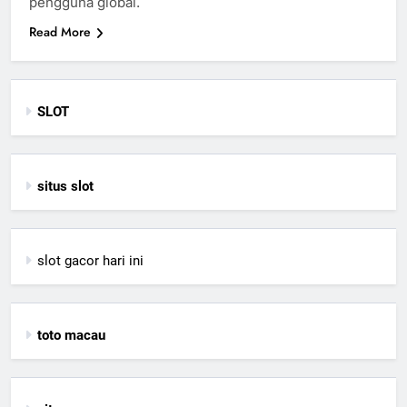
pengguna global.
Read More
SLOT
situs slot
slot gacor hari ini
toto macau