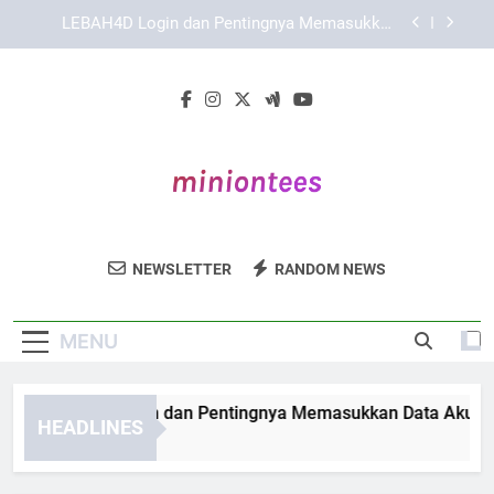
Skip
Login KAYA787 dan Pentingnya Menggunakan
to
Data Akun yang Tepat
content
KAYA787 Login dengan Dukungan Navigasi yang
Ramah Pengguna
EDWINSLOT Login dan Pentingnya Memasukkan
Data Akun dengan Tepat
LEBAH4D Login dan Pentingnya Memasukkan
Data dengan Benar
Login KAYA787 dan Pentingnya Menggunakan
Data Akun yang Tepat
Minion Tees
Tampil Keren Dan Lucu Dengan Koleksi T-
KAYA787 Login dengan Dukungan Navigasi yang
NEWSLETTER
RANDOM NEWS
Ramah Pengguna
Shirt Dari Minion Tees.
MENU
WINSLOT Login dan Pentingnya Memasukkan Data Akun deng
HEADLINES
Weeks Ago