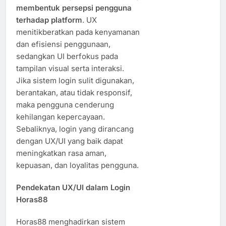
membentuk persepsi pengguna
terhadap platform
. UX
menitikberatkan pada kenyamanan
dan efisiensi penggunaan,
sedangkan UI berfokus pada
tampilan visual serta interaksi.
Jika sistem login sulit digunakan,
berantakan, atau tidak responsif,
maka pengguna cenderung
kehilangan kepercayaan.
Sebaliknya, login yang dirancang
dengan UX/UI yang baik dapat
meningkatkan rasa aman,
kepuasan, dan loyalitas pengguna.
Pendekatan UX/UI dalam Login
Horas88
Horas88 menghadirkan sistem