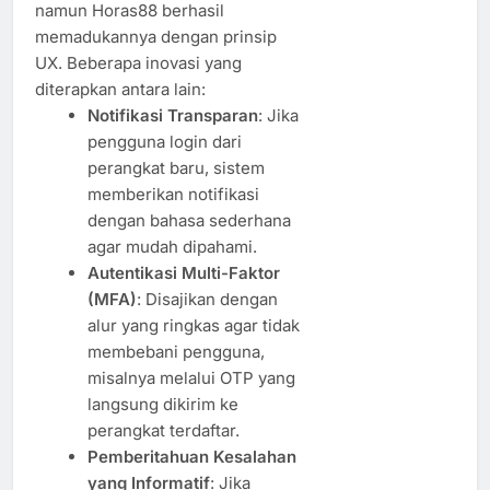
namun Horas88 berhasil
memadukannya dengan prinsip
UX. Beberapa inovasi yang
diterapkan antara lain:
Notifikasi Transparan
: Jika
pengguna login dari
perangkat baru, sistem
memberikan notifikasi
dengan bahasa sederhana
agar mudah dipahami.
Autentikasi Multi-Faktor
(MFA)
: Disajikan dengan
alur yang ringkas agar tidak
membebani pengguna,
misalnya melalui OTP yang
langsung dikirim ke
perangkat terdaftar.
Pemberitahuan Kesalahan
yang Informatif
: Jika