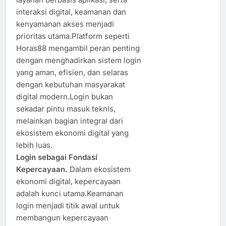
interaksi digital, keamanan dan
kenyamanan akses menjadi
prioritas utama.Platform seperti
Horas88 mengambil peran penting
dengan menghadirkan sistem login
yang aman, efisien, dan selaras
dengan kebutuhan masyarakat
digital modern.Login bukan
sekadar pintu masuk teknis,
melainkan bagian integral dari
ekosistem ekonomi digital yang
lebih luas.
Login sebagai Fondasi
Kepercayaan.
Dalam ekosistem
ekonomi digital, kepercayaan
adalah kunci utama.Keamanan
login menjadi titik awal untuk
membangun kepercayaan