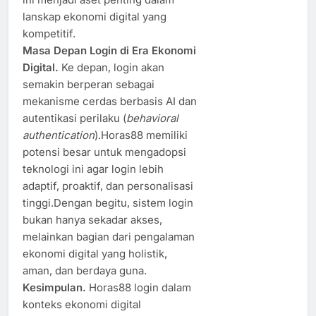
lanskap ekonomi digital yang
kompetitif.
Masa Depan Login di Era Ekonomi
Digital.
Ke depan, login akan
semakin berperan sebagai
mekanisme cerdas berbasis AI dan
autentikasi perilaku (
behavioral
authentication
).Horas88 memiliki
potensi besar untuk mengadopsi
teknologi ini agar login lebih
adaptif, proaktif, dan personalisasi
tinggi.Dengan begitu, sistem login
bukan hanya sekadar akses,
melainkan bagian dari pengalaman
ekonomi digital yang holistik,
aman, dan berdaya guna.
Kesimpulan.
Horas88 login dalam
konteks ekonomi digital