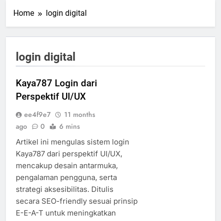
Home
login digital
login digital
Kaya787 Login dari
Perspektif UI/UX
ee4f9e7
11 months
ago
0
6 mins
Artikel ini mengulas sistem login
Kaya787 dari perspektif UI/UX,
mencakup desain antarmuka,
pengalaman pengguna, serta
strategi aksesibilitas. Ditulis
secara SEO-friendly sesuai prinsip
E-E-A-T untuk meningkatkan