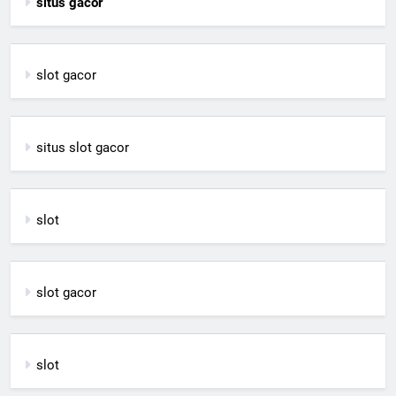
situs gacor
slot gacor
situs slot gacor
slot
slot gacor
slot