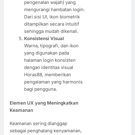
pengenalan wajah) yang
mengurangi hambatan login.
Dari sisi UI, ikon biometrik
ditampilkan secara intuitif
sehingga mudah dikenali.
Konsistensi Visual
Warna, tipografi, dan ikon
yang digunakan pada
halaman login konsisten
dengan identitas visual
Horas88, memberikan
pengalaman yang harmonis
bagi pengguna.
Elemen UX yang Meningkatkan
Keamanan
Keamanan sering dianggap
sebagai penghalang kenyamanan,