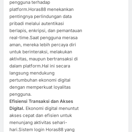
pengguna terhadap
platform.Horas88 menekankan
pentingnya perlindungan data
pribadi melalui autentikasi
berlapis, enkripsi, dan pemantauan
real-time.Saat pengguna merasa
aman, mereka lebih percaya diri
untuk berinteraksi, melakukan
aktivitas, maupun bertransaksi di
dalam platform.Hal ini secara
langsung mendukung
pertumbuhan ekonomi digital
dengan memperkuat loyalitas
pengguna.
Efisiensi Transaksi dan Akses
Digital.
Ekonomi digital menuntut
akses cepat dan efisien untuk
menunjang aktivitas sehari-
hari.Sistem login Horas88 yang