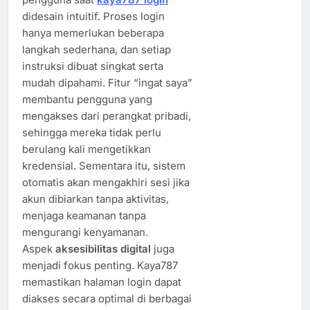
didesain intuitif. Proses login
hanya memerlukan beberapa
langkah sederhana, dan setiap
instruksi dibuat singkat serta
mudah dipahami. Fitur “ingat saya”
membantu pengguna yang
mengakses dari perangkat pribadi,
sehingga mereka tidak perlu
berulang kali mengetikkan
kredensial. Sementara itu, sistem
otomatis akan mengakhiri sesi jika
akun dibiarkan tanpa aktivitas,
menjaga keamanan tanpa
mengurangi kenyamanan.
Aspek
aksesibilitas digital
juga
menjadi fokus penting. Kaya787
memastikan halaman login dapat
diakses secara optimal di berbagai