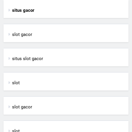
situs gacor
slot gacor
situs slot gacor
slot
slot gacor
slot