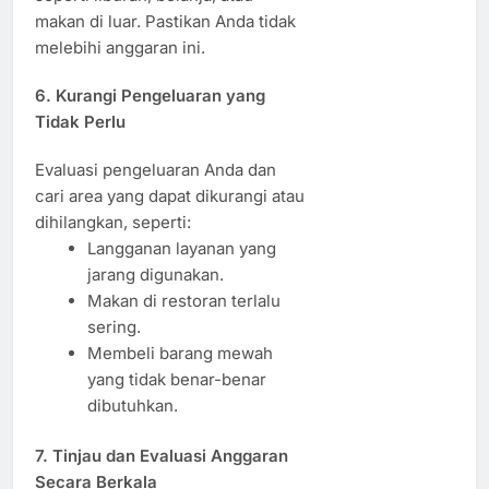
makan di luar. Pastikan Anda tidak
melebihi anggaran ini.
6.
Kurangi Pengeluaran yang
Tidak Perlu
Evaluasi pengeluaran Anda dan
cari area yang dapat dikurangi atau
dihilangkan, seperti:
Langganan layanan yang
jarang digunakan.
Makan di restoran terlalu
sering.
Membeli barang mewah
yang tidak benar-benar
dibutuhkan.
7.
Tinjau dan Evaluasi Anggaran
Secara Berkala