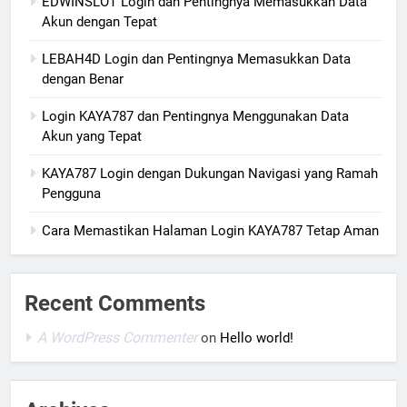
EDWINSLOT Login dan Pentingnya Memasukkan Data
Akun dengan Tepat
LEBAH4D Login dan Pentingnya Memasukkan Data
dengan Benar
Login KAYA787 dan Pentingnya Menggunakan Data
Akun yang Tepat
KAYA787 Login dengan Dukungan Navigasi yang Ramah
Pengguna
Cara Memastikan Halaman Login KAYA787 Tetap Aman
Recent Comments
A WordPress Commenter
on
Hello world!