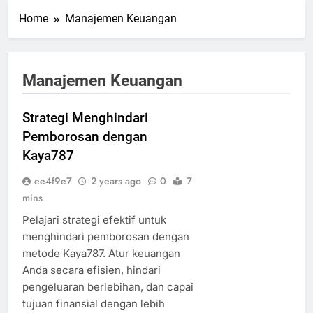
Home
Manajemen Keuangan
Manajemen Keuangan
Strategi Menghindari
Pemborosan dengan
Kaya787
ee4f9e7
2 years ago
0
7
mins
Pelajari strategi efektif untuk
menghindari pemborosan dengan
metode Kaya787. Atur keuangan
Anda secara efisien, hindari
pengeluaran berlebihan, dan capai
tujuan finansial dengan lebih