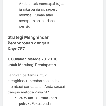
Anda untuk mencapai tujuan
jangka panjang, seperti
membeli rumah atau
mempersiapkan dana
pensiun.
Strategi Menghindari
Pemborosan dengan
Kaya787
1.
Gunakan Metode 70-20-10
untuk Membagi Pendapatan
Langkah pertama untuk
menghindari pemborosan adalah
membagi pendapatan Anda sesuai
dengan metode Kaya787:
70% untuk kebutuhan
pokok:
Fokus pada