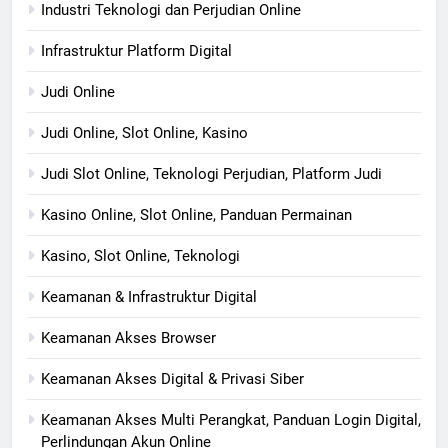
Industri Teknologi dan Perjudian Online
Infrastruktur Platform Digital
Judi Online
Judi Online, Slot Online, Kasino
Judi Slot Online, Teknologi Perjudian, Platform Judi
Kasino Online, Slot Online, Panduan Permainan
Kasino, Slot Online, Teknologi
Keamanan & Infrastruktur Digital
Keamanan Akses Browser
Keamanan Akses Digital & Privasi Siber
Keamanan Akses Multi Perangkat, Panduan Login Digital,
Perlindungan Akun Online