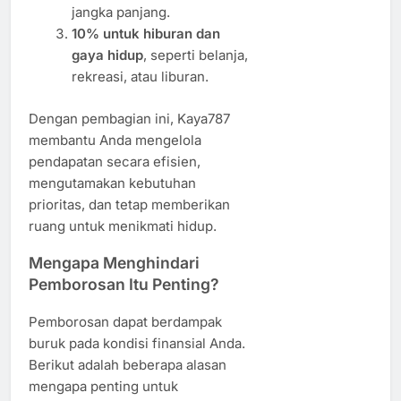
jangka panjang.
10% untuk hiburan dan
gaya hidup
, seperti belanja,
rekreasi, atau liburan.
Dengan pembagian ini, Kaya787
membantu Anda mengelola
pendapatan secara efisien,
mengutamakan kebutuhan
prioritas, dan tetap memberikan
ruang untuk menikmati hidup.
Mengapa Menghindari
Pemborosan Itu Penting?
Pemborosan dapat berdampak
buruk pada kondisi finansial Anda.
Berikut adalah beberapa alasan
mengapa penting untuk