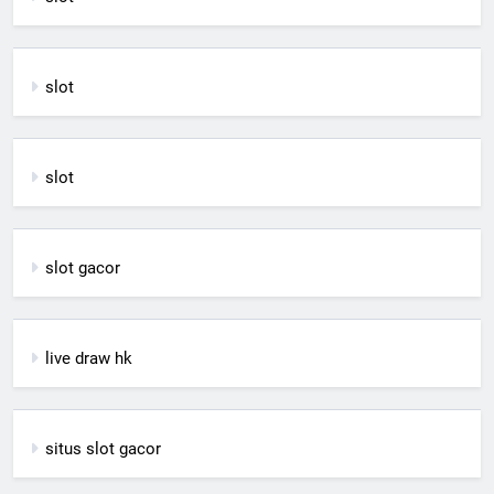
slot
slot
slot gacor
live draw hk
situs slot gacor