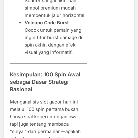
Scatter sangat aktif dan
simbol premium mudah
membentuk jalur horizontal.
Volcano Code Burst
Cocok untuk pemain yang
ingin fitur burst damage di
spin akhir, dengan efek
visual yang informatif.
Kesimpulan: 100 Spin Awal
sebagai Dasar Strategi
Rasional
Menganalisis slot gacor hari ini
melalui 100 spin pertama bukan
hanya soal keberuntungan awal,
tapi juga tentang membaca
“sinyal” dari permainan—apakah