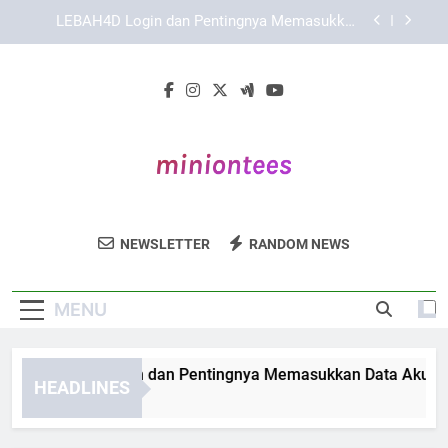
Skip
Login KAYA787 dan Pentingnya Menggunakan
to
Data Akun yang Tepat
content
KAYA787 Login dengan Dukungan Navigasi yang
Ramah Pengguna
EDWINSLOT Login dan Pentingnya Memasukkan
Data Akun dengan Tepat
LEBAH4D Login dan Pentingnya Memasukkan
Data dengan Benar
Login KAYA787 dan Pentingnya Menggunakan
Data Akun yang Tepat
Minion Tees
Tampil Keren Dan Lucu Dengan Koleksi T-
KAYA787 Login dengan Dukungan Navigasi yang
NEWSLETTER
RANDOM NEWS
Ramah Pengguna
Shirt Dari Minion Tees.
MENU
DWINSLOT Login dan Pentingnya Memasukkan Data Akun deng
HEADLINES
Weeks Ago