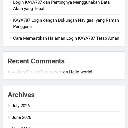
Login KAYA787 dan Pentingnya Menggunakan Data
Akun yang Tepat
KAYA787 Login dengan Dukungan Navigasi yang Ramah
Pengguna
Cara Memastikan Halaman Login KAYA787 Tetap Aman
Recent Comments
A WordPress Commenter
on
Hello world!
Archives
July 2026
June 2026