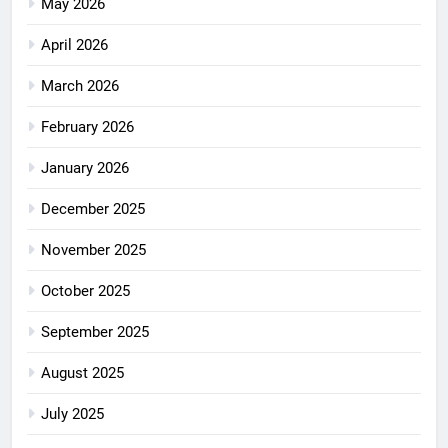
May 2026
April 2026
March 2026
February 2026
January 2026
December 2025
November 2025
October 2025
September 2025
August 2025
July 2025