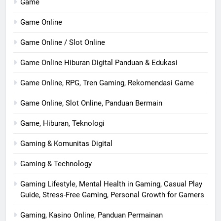
Game
Game Online
Game Online / Slot Online
Game Online Hiburan Digital Panduan & Edukasi
Game Online, RPG, Tren Gaming, Rekomendasi Game
Game Online, Slot Online, Panduan Bermain
Game, Hiburan, Teknologi
Gaming & Komunitas Digital
Gaming & Technology
Gaming Lifestyle, Mental Health in Gaming, Casual Play
Guide, Stress-Free Gaming, Personal Growth for Gamers
Gaming, Kasino Online, Panduan Permainan