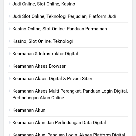
Judi Online, Slot Online, Kasino
Judi Slot Online, Teknologi Perjudian, Platform Judi
Kasino Online, Slot Online, Panduan Permainan
Kasino, Slot Online, Teknologi
Keamanan & Infrastruktur Digital
Keamanan Akses Browser
Keamanan Akses Digital & Privasi Siber
Keamanan Akses Multi Perangkat, Panduan Login Digital,
Perlindungan Akun Online
Keamanan Akun
Keamanan Akun dan Perlindungan Data Digital
Keamanan Akun, Panduan Login, Akses Platform Digital,