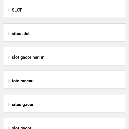
SLOT
situs slot
slot gacor hari ini
toto macau
situs gacor
slot gacor