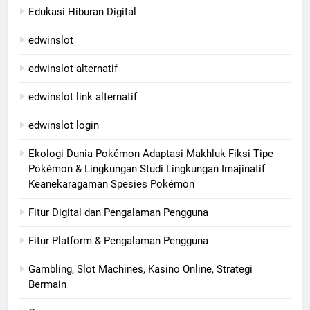
Edukasi Hiburan Digital
edwinslot
edwinslot alternatif
edwinslot link alternatif
edwinslot login
Ekologi Dunia Pokémon Adaptasi Makhluk Fiksi Tipe
Pokémon & Lingkungan Studi Lingkungan Imajinatif
Keanekaragaman Spesies Pokémon
Fitur Digital dan Pengalaman Pengguna
Fitur Platform & Pengalaman Pengguna
Gambling, Slot Machines, Kasino Online, Strategi
Bermain