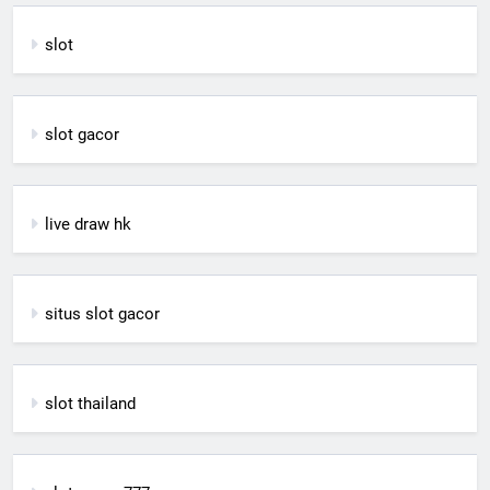
slot
slot gacor
live draw hk
situs slot gacor
slot thailand