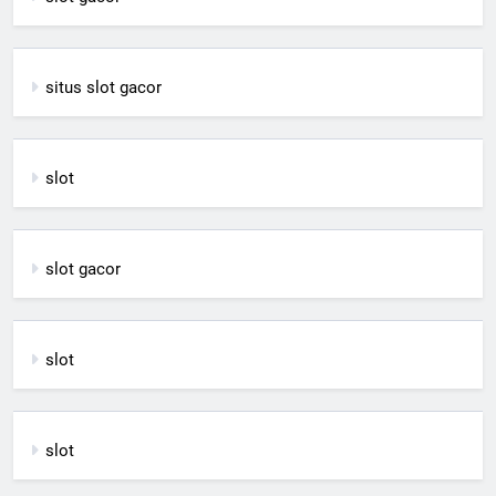
situs slot gacor
slot
slot gacor
slot
slot