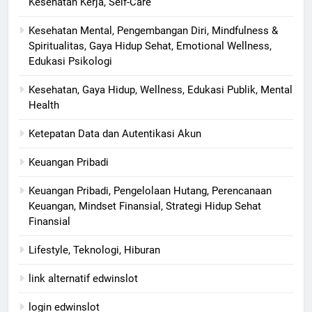
Kesehatan Kerja, Self-Care
Kesehatan Mental, Pengembangan Diri, Mindfulness &
Spiritualitas, Gaya Hidup Sehat, Emotional Wellness,
Edukasi Psikologi
Kesehatan, Gaya Hidup, Wellness, Edukasi Publik, Mental
Health
Ketepatan Data dan Autentikasi Akun
Keuangan Pribadi
Keuangan Pribadi, Pengelolaan Hutang, Perencanaan
Keuangan, Mindset Finansial, Strategi Hidup Sehat
Finansial
Lifestyle, Teknologi, Hiburan
link alternatif edwinslot
login edwinslot