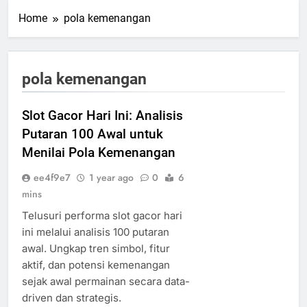
Home
pola kemenangan
pola kemenangan
Slot Gacor Hari Ini: Analisis
Putaran 100 Awal untuk
Menilai Pola Kemenangan
ee4f9e7
1 year ago
0
6
mins
Telusuri performa slot gacor hari
ini melalui analisis 100 putaran
awal. Ungkap tren simbol, fitur
aktif, dan potensi kemenangan
sejak awal permainan secara data-
driven dan strategis.