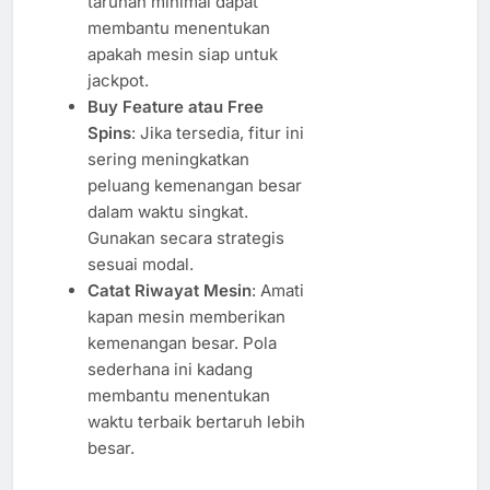
taruhan minimal dapat
membantu menentukan
apakah mesin siap untuk
jackpot.
Buy Feature atau Free
Spins
: Jika tersedia, fitur ini
sering meningkatkan
peluang kemenangan besar
dalam waktu singkat.
Gunakan secara strategis
sesuai modal.
Catat Riwayat Mesin
: Amati
kapan mesin memberikan
kemenangan besar. Pola
sederhana ini kadang
membantu menentukan
waktu terbaik bertaruh lebih
besar.