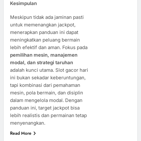
Kesimpulan
Meskipun tidak ada jaminan pasti
untuk memenangkan jackpot,
menerapkan panduan ini dapat
meningkatkan peluang bermain
lebih efektif dan aman. Fokus pada
pemilihan mesin, manajemen
modal, dan strategi taruhan
adalah kunci utama. Slot gacor hari
ini bukan sekadar keberuntungan,
tapi kombinasi dari pemahaman
mesin, pola bermain, dan disiplin
dalam mengelola modal. Dengan
panduan ini, target jackpot bisa
lebih realistis dan permainan tetap
menyenangkan.
Read More