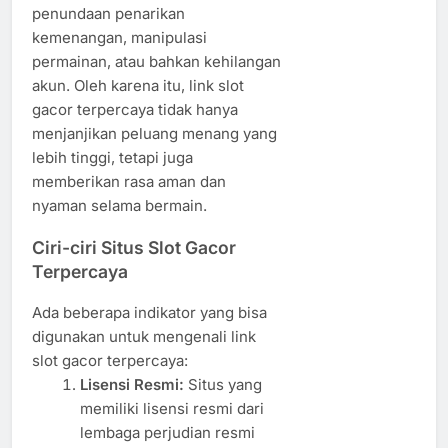
penundaan penarikan
kemenangan, manipulasi
permainan, atau bahkan kehilangan
akun. Oleh karena itu, link slot
gacor terpercaya tidak hanya
menjanjikan peluang menang yang
lebih tinggi, tetapi juga
memberikan rasa aman dan
nyaman selama bermain.
Ciri-ciri Situs Slot Gacor
Terpercaya
Ada beberapa indikator yang bisa
digunakan untuk mengenali link
slot gacor terpercaya:
Lisensi Resmi:
Situs yang
memiliki lisensi resmi dari
lembaga perjudian resmi