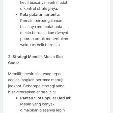
kecil biasanya lebih mudah
dikontrol strateginya.
Pola putaran tertentu
:
Pemain berpengalaman
biasanya mencatat pola
mesin berdasarkan riwayat
putaran untuk menentukan
waktu terbaik bermain.
2. Strategi Memilih Mesin Slot
Gacor
Memilih mesin slot yang tepat
adalah langkah pertama menuju
jackpot. Beberapa strategi yang
bisa diterapkan antara lain:
Pantau Slot Populer Hari Ini
:
Mesin yang banyak
dimainkan biasanya lebih