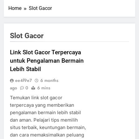
Home
Slot Gacor
Slot Gacor
Link Slot Gacor Terpercaya
untuk Pengalaman Bermain
Lebih Stabil
ee4f9e7
6 months
ago
0
6 mins
Temukan link slot gacor
terpercaya yang memberikan
pengalaman bermain lebih stabil
dan aman. Pelajari tips memilih
situs terbaik, keuntungan bermain,
dan cara memaksimalkan peluang