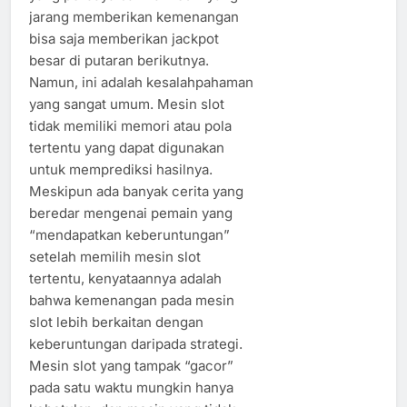
jarang memberikan kemenangan
bisa saja memberikan jackpot
besar di putaran berikutnya.
Namun, ini adalah kesalahpahaman
yang sangat umum. Mesin slot
tidak memiliki memori atau pola
tertentu yang dapat digunakan
untuk memprediksi hasilnya.
Meskipun ada banyak cerita yang
beredar mengenai pemain yang
“mendapatkan keberuntungan”
setelah memilih mesin slot
tertentu, kenyataannya adalah
bahwa kemenangan pada mesin
slot lebih berkaitan dengan
keberuntungan daripada strategi.
Mesin slot yang tampak “gacor”
pada satu waktu mungkin hanya