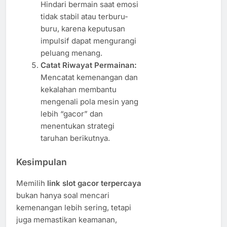
Hindari bermain saat emosi
tidak stabil atau terburu-
buru, karena keputusan
impulsif dapat mengurangi
peluang menang.
Catat Riwayat Permainan:
Mencatat kemenangan dan
kekalahan membantu
mengenali pola mesin yang
lebih “gacor” dan
menentukan strategi
taruhan berikutnya.
Kesimpulan
Memilih
link slot gacor terpercaya
bukan hanya soal mencari
kemenangan lebih sering, tetapi
juga memastikan keamanan,