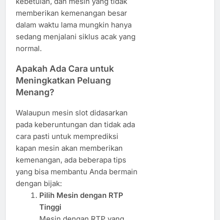
kebetulan, dan mesin yang tidak
memberikan kemenangan besar
dalam waktu lama mungkin hanya
sedang menjalani siklus acak yang
normal.
Apakah Ada Cara untuk
Meningkatkan Peluang
Menang?
Walaupun mesin slot didasarkan
pada keberuntungan dan tidak ada
cara pasti untuk memprediksi
kapan mesin akan memberikan
kemenangan, ada beberapa tips
yang bisa membantu Anda bermain
dengan bijak:
Pilih Mesin dengan RTP
Tinggi
Mesin dengan RTP yang