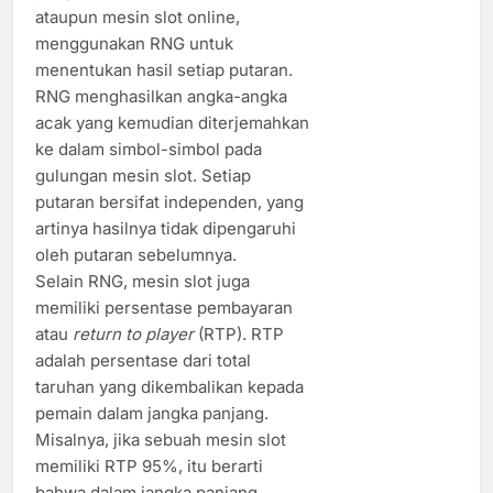
ataupun mesin slot online,
menggunakan RNG untuk
menentukan hasil setiap putaran.
RNG menghasilkan angka-angka
acak yang kemudian diterjemahkan
ke dalam simbol-simbol pada
gulungan mesin slot. Setiap
putaran bersifat independen, yang
artinya hasilnya tidak dipengaruhi
oleh putaran sebelumnya.
Selain RNG, mesin slot juga
memiliki persentase pembayaran
atau
return to player
(RTP). RTP
adalah persentase dari total
taruhan yang dikembalikan kepada
pemain dalam jangka panjang.
Misalnya, jika sebuah mesin slot
memiliki RTP 95%, itu berarti
bahwa dalam jangka panjang,