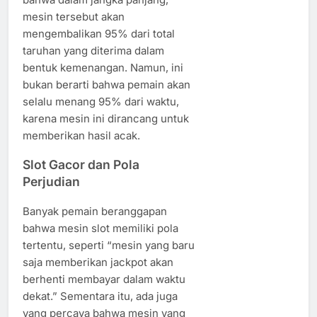
mesin tersebut akan
mengembalikan 95% dari total
taruhan yang diterima dalam
bentuk kemenangan. Namun, ini
bukan berarti bahwa pemain akan
selalu menang 95% dari waktu,
karena mesin ini dirancang untuk
memberikan hasil acak.
Slot Gacor dan Pola
Perjudian
Banyak pemain beranggapan
bahwa mesin slot memiliki pola
tertentu, seperti “mesin yang baru
saja memberikan jackpot akan
berhenti membayar dalam waktu
dekat.” Sementara itu, ada juga
yang percaya bahwa mesin yang