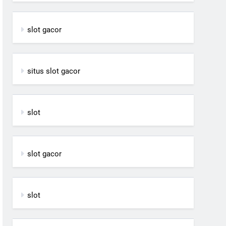
slot gacor
situs slot gacor
slot
slot gacor
slot