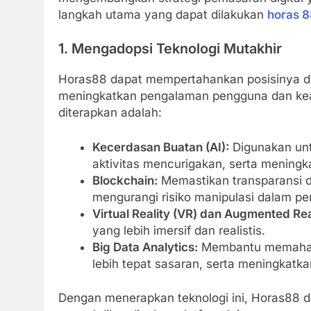
langkah utama yang dapat dilakukan
horas 8
1. Mengadopsi Teknologi Mutakhir
Horas88 dapat mempertahankan posisinya d
meningkatkan pengalaman pengguna dan kea
diterapkan adalah:
Kecerdasan Buatan (AI):
Digunakan unt
aktivitas mencurigakan, serta meningk
Blockchain:
Memastikan transparansi d
mengurangi risiko manipulasi dalam pe
Virtual Reality (VR) dan Augmented Real
yang lebih imersif dan realistis.
Big Data Analytics:
Membantu memahami
lebih tepat sasaran, serta meningkatka
Dengan menerapkan teknologi ini, Horas88 