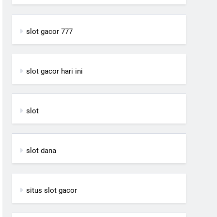
slot gacor 777
slot gacor hari ini
slot
slot dana
situs slot gacor