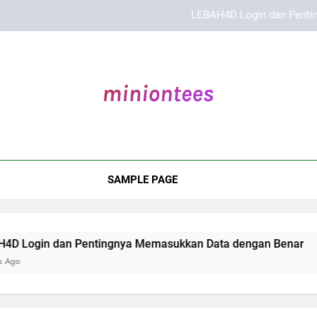
LEBAH4D Login dan Penti
Login KAYA787 dan Pentingn
KAYA787 Login dengan Duk
EDWINSLOT Login dan Pentingnya
ion Tees
LEBAH4D Login dan Penti
en Dan Lucu Dengan Koleksi T-Shirt Dari Minion Tees.
Login KAYA787 dan Pentingn
SAMPLE PAGE
KAYA787 Login dengan Duk
an Pentingnya Memasukkan Data dengan Benar
Login 
2 Weeks 