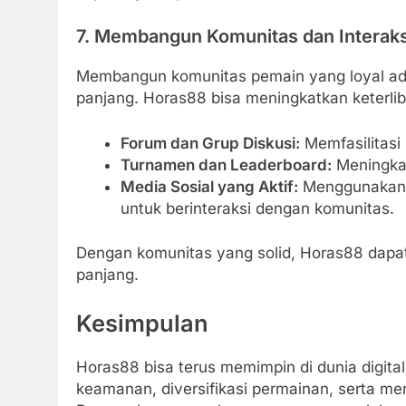
7. Membangun Komunitas dan Interaks
Membangun komunitas pemain yang loyal adal
panjang. Horas88 bisa meningkatkan keterlib
Forum dan Grup Diskusi:
Memfasilitasi 
Turnamen dan Leaderboard:
Meningkat
Media Sosial yang Aktif:
Menggunakan p
untuk berinteraksi dengan komunitas.
Dengan komunitas yang solid, Horas88 dapa
panjang.
Kesimpulan
Horas88 bisa terus memimpin di dunia digita
keamanan, diversifikasi permainan, serta men