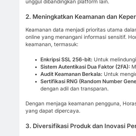
unggul dibandingkan platform lain.
2. Meningkatkan Keamanan dan Kepe
Keamanan data menjadi prioritas utama dalam 
online yang menangani informasi sensitif. H
keamanan, termasuk:
Enkripsi SSL 256-bit:
Untuk melindungi
Sistem Autentikasi Dua Faktor (2FA):
Me
Audit Keamanan Berkala:
Untuk mengid
Sertifikasi RNG (Random Number Gener
dengan adil dan transparan.
Dengan menjaga keamanan pengguna, Horas8
yang dapat dipercaya.
3. Diversifikasi Produk dan Inovasi P