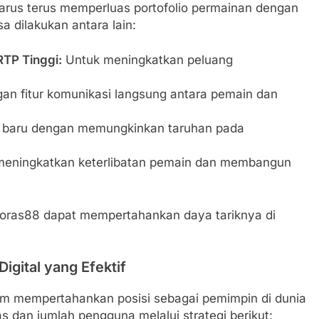
arus terus memperluas portofolio permainan dengan
sa dilakukan antara lain:
RTP Tinggi:
Untuk meningkatkan peluang
n fitur komunikasi langsung antara pemain dan
baru dengan memungkinkan taruhan pada
eningkatkan keterlibatan pemain dan membangun
Horas88 dapat mempertahankan daya tariknya di
gital yang Efektif
am mempertahankan posisi sebagai pemimpin di dunia
as dan jumlah pengguna melalui strategi berikut: