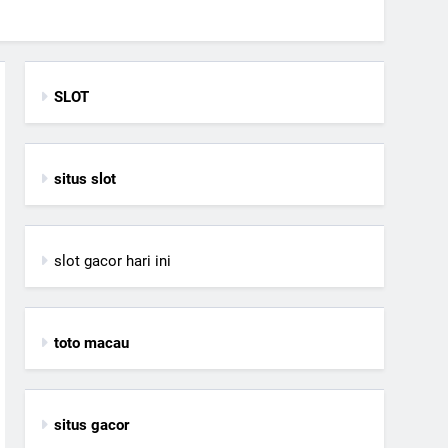
SLOT
situs slot
slot gacor hari ini
toto macau
situs gacor