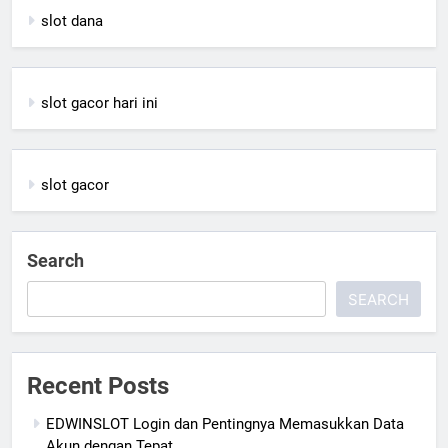
slot dana
slot gacor hari ini
slot gacor
Search
SEARCH
Recent Posts
EDWINSLOT Login dan Pentingnya Memasukkan Data
Akun dengan Tepat