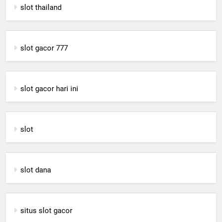
slot thailand
slot gacor 777
slot gacor hari ini
slot
slot dana
situs slot gacor