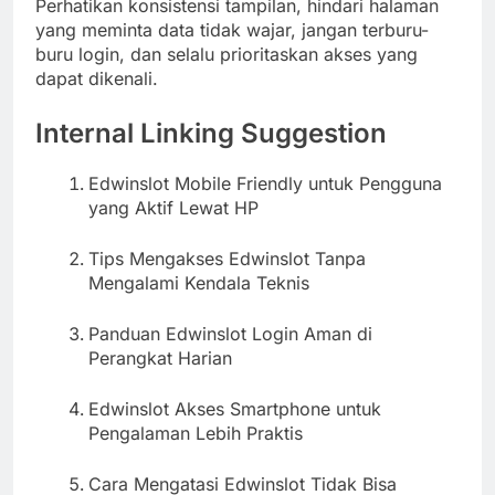
Perhatikan konsistensi tampilan, hindari halaman
yang meminta data tidak wajar, jangan terburu-
buru login, dan selalu prioritaskan akses yang
dapat dikenali.
Internal Linking Suggestion
Edwinslot Mobile Friendly untuk Pengguna
yang Aktif Lewat HP
Tips Mengakses Edwinslot Tanpa
Mengalami Kendala Teknis
Panduan Edwinslot Login Aman di
Perangkat Harian
Edwinslot Akses Smartphone untuk
Pengalaman Lebih Praktis
Cara Mengatasi Edwinslot Tidak Bisa