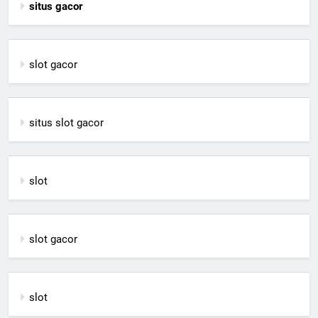
situs gacor
slot gacor
situs slot gacor
slot
slot gacor
slot