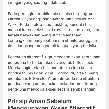
jaringan yang sedang tidak stabil.
Pada perangkat mobile, akses bisa terganggu
karena sinyal berpindah antara data seluler dan
Wi-Fi. Pada laptop atau desktop, kendala bisa
muncul karena ekstensi browser, cache lama, atau
terlalu banyak tab yang aktif. Memahami
kemungkinan penyebab ini membantu pengguna
tidak langsung mengambil langkah yang berisiko.
Pencarian alternatif juga mencerminkan kebutuhan
pengguna terhadap akses yang lebih fleksibel.
Mereka ingin tetap bisa membuka akun ketika
kondisi teknis tidak ideal. Karena itu, artikel yang
membahas Edwinslot Alternatif perlu memberikan
panduan yang aman, bukan sekadar mendorong
pengguna mencoba akses secara sembarangan.
Prinsip Aman Sebelum
Menggunakan Akses Alternatif