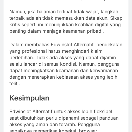
Namun, jika halaman terlihat tidak wajar, langkah
terbaik adalah tidak memasukkan data akun. Sikap
kritis seperti ini menunjukkan keahlian digital yang
penting dalam menjaga keamanan pribadi.
Dalam membahas Edwinslot Alternatif, pendekatan
yang profesional harus menghindari klaim
berlebihan. Tidak ada akses yang dapat dijamin
selalu lancar di semua kondisi. Namun, pengguna
dapat meningkatkan keamanan dan kenyamanan
dengan menerapkan kebiasaan akses yang lebih
teliti.
Kesimpulan
Edwinslot Alternatif untuk akses lebih fleksibel
saat dibutuhkan perlu dipahami sebagai panduan
akses yang aman dan terarah. Pengguna
sebaiknya memeriksa koneksi, browser,