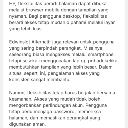
HP, fleksibilitas berarti halaman dapat dibuka
melalui browser mobile dengan tampilan yang
nyaman. Bagi pengguna desktop, fleksibilitas
berarti akses tetap mudah dipahami melalui layar
yang lebih luas.
Edwinslot Alternatif juga relevan untuk pengguna
yang sering berpindah perangkat. Misalnya,
seseorang biasa mengakses melalui smartphone,
tetapi sesekali menggunakan laptop pribadi ketika
membutuhkan tampilan yang lebih besar. Dalam
situasi seperti ini, pengalaman akses yang
konsisten sangat membantu.
Namun, fleksibilitas tetap harus berjalan bersama
keamanan. Akses yang mudah tidak boleh
mengorbankan perlindungan akun. Pengguna
tetap perlu menjaga password, memeriksa
halaman, dan memastikan perangkat yang
digunakan aman.