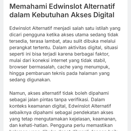
Memahami Edwinslot Alternatif
dalam Kebutuhan Akses Digital
Edwinslot Alternatif menjadi salah satu istilah yang
dicari pengguna ketika akses utama sedang tidak
tersedia, terasa lambat, atau sulit dibuka melalui
perangkat tertentu. Dalam aktivitas digital, situasi
seperti ini bisa terjadi karena berbagai faktor,
mulai dari koneksi internet yang tidak stabil,
browser bermasalah, cache yang menumpuk,
hingga pembaruan teknis pada halaman yang
sedang digunakan.
Namun, akses alternatif tidak boleh dipahami
sebagai jalan pintas tanpa verifikasi. Dalam
konteks keamanan digital, Edwinslot Alternatif
sebaiknya dipahami sebagai pendekatan akses
yang tetap mengutamakan kejelasan, keamanan,
dan kehati-hatian. Pengguna perlu memastikan