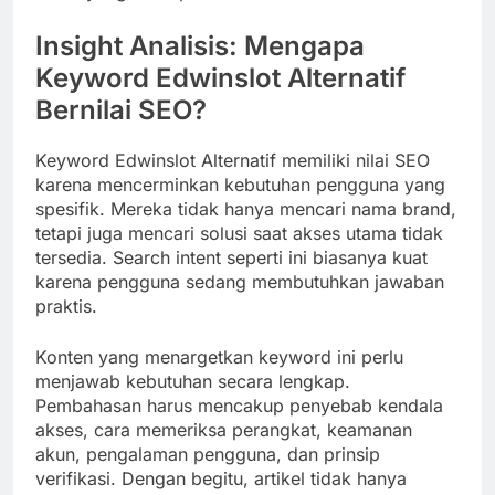
Insight Analisis: Mengapa
Keyword Edwinslot Alternatif
Bernilai SEO?
Keyword Edwinslot Alternatif memiliki nilai SEO
karena mencerminkan kebutuhan pengguna yang
spesifik. Mereka tidak hanya mencari nama brand,
tetapi juga mencari solusi saat akses utama tidak
tersedia. Search intent seperti ini biasanya kuat
karena pengguna sedang membutuhkan jawaban
praktis.
Konten yang menargetkan keyword ini perlu
menjawab kebutuhan secara lengkap.
Pembahasan harus mencakup penyebab kendala
akses, cara memeriksa perangkat, keamanan
akun, pengalaman pengguna, dan prinsip
verifikasi. Dengan begitu, artikel tidak hanya