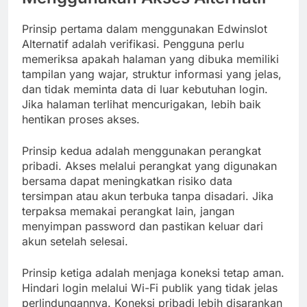
Prinsip pertama dalam menggunakan Edwinslot
Alternatif adalah verifikasi. Pengguna perlu
memeriksa apakah halaman yang dibuka memiliki
tampilan yang wajar, struktur informasi yang jelas,
dan tidak meminta data di luar kebutuhan login.
Jika halaman terlihat mencurigakan, lebih baik
hentikan proses akses.
Prinsip kedua adalah menggunakan perangkat
pribadi. Akses melalui perangkat yang digunakan
bersama dapat meningkatkan risiko data
tersimpan atau akun terbuka tanpa disadari. Jika
terpaksa memakai perangkat lain, jangan
menyimpan password dan pastikan keluar dari
akun setelah selesai.
Prinsip ketiga adalah menjaga koneksi tetap aman.
Hindari login melalui Wi-Fi publik yang tidak jelas
perlindungannya. Koneksi pribadi lebih disarankan