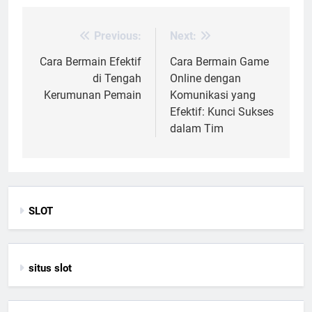
Previous:
Next:
Post
navigation
Cara Bermain Efektif
Cara Bermain Game
di Tengah
Online dengan
Kerumunan Pemain
Komunikasi yang
Efektif: Kunci Sukses
dalam Tim
SLOT
situs slot