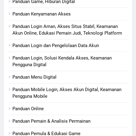
Panduan Game, Hiburan Digital
Panduan Kenyamanan Akses
Panduan Login Aman, Akses Situs Stabil, Keamanan
Akun Online, Edukasi Pemain Judi, Teknologi Platform
Panduan Login dan Pengelolaan Data Akun
Panduan Login, Solusi Kendala Akses, Keamanan
Pengguna Digital
Panduan Menu Digital
Panduan Mobile Login, Akses Akun Digital, Keamanan
Pengguna Mobile
Panduan Online
Panduan Pemain & Analisis Permainan
Panduan Pemula & Edukasi Game