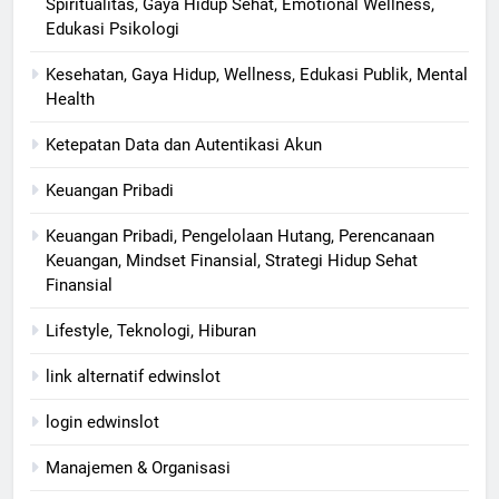
Spiritualitas, Gaya Hidup Sehat, Emotional Wellness,
Edukasi Psikologi
Kesehatan, Gaya Hidup, Wellness, Edukasi Publik, Mental
Health
Ketepatan Data dan Autentikasi Akun
Keuangan Pribadi
Keuangan Pribadi, Pengelolaan Hutang, Perencanaan
Keuangan, Mindset Finansial, Strategi Hidup Sehat
Finansial
Lifestyle, Teknologi, Hiburan
link alternatif edwinslot
login edwinslot
Manajemen & Organisasi