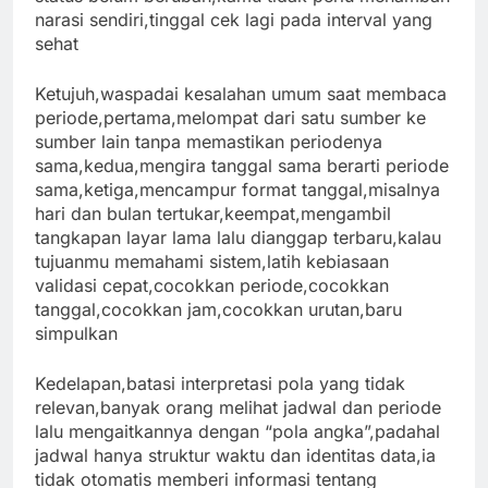
narasi sendiri,tinggal cek lagi pada interval yang
sehat
Ketujuh,waspadai kesalahan umum saat membaca
periode,pertama,melompat dari satu sumber ke
sumber lain tanpa memastikan periodenya
sama,kedua,mengira tanggal sama berarti periode
sama,ketiga,mencampur format tanggal,misalnya
hari dan bulan tertukar,keempat,mengambil
tangkapan layar lama lalu dianggap terbaru,kalau
tujuanmu memahami sistem,latih kebiasaan
validasi cepat,cocokkan periode,cocokkan
tanggal,cocokkan jam,cocokkan urutan,baru
simpulkan
Kedelapan,batasi interpretasi pola yang tidak
relevan,banyak orang melihat jadwal dan periode
lalu mengaitkannya dengan “pola angka”,padahal
jadwal hanya struktur waktu dan identitas data,ia
tidak otomatis memberi informasi tentang