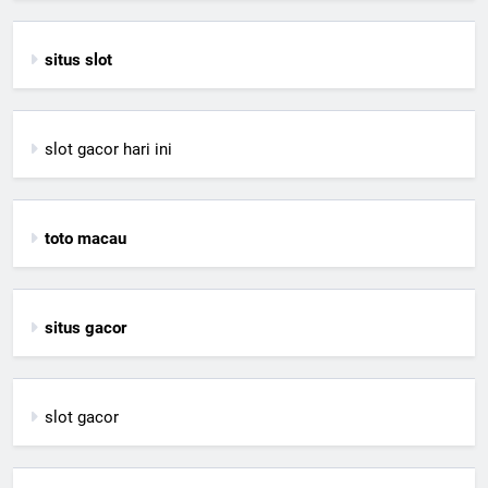
situs slot
slot gacor hari ini
toto macau
situs gacor
slot gacor