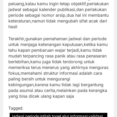
peluang,kalau kamu ingin tetap objektif,perlakukan
jadwal sebagai kalender publikasi,dan perlakukan
periode sebagai nomor arsip,dua hal ini membantu
keteraturan,namun tidak mengubah sifat acak dari
hasil
Terakhir,gunakan pemahaman jadwal dan periode
untuk menjaga ketenangan keputusan,ketika kamu
tahu kapan pembaruan wajar terjadi,kamu tidak
mudah terpancing rasa panik atau rasa penasaran
berlebihan,kamu juga tidak terdorong untuk
memeriksa terus menerus yang akhirnya menguras
fokus,memahami struktur informasi adalah cara
paling bersih untuk mengurangi
kebingungan,karena kamu tidak lagi bergantung
pada asumsi atau cerita,melainkan pada kerangka
yang bisa dicek ulang kapan saja
Tagged:
jadwal periode,istilah togel,alur informasi,validasi