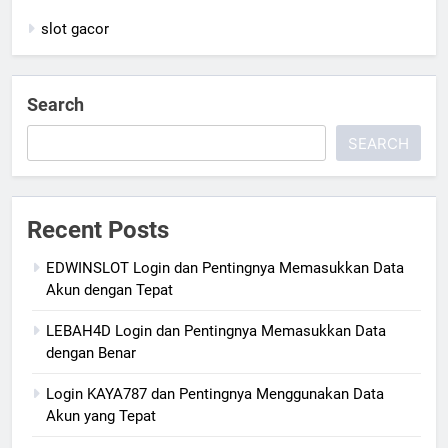
slot gacor
Search
SEARCH
Recent Posts
EDWINSLOT Login dan Pentingnya Memasukkan Data
Akun dengan Tepat
LEBAH4D Login dan Pentingnya Memasukkan Data
dengan Benar
Login KAYA787 dan Pentingnya Menggunakan Data
Akun yang Tepat