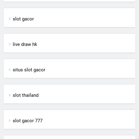
slot gacor
live draw hk
situs slot gacor
slot thailand
slot gacor 777