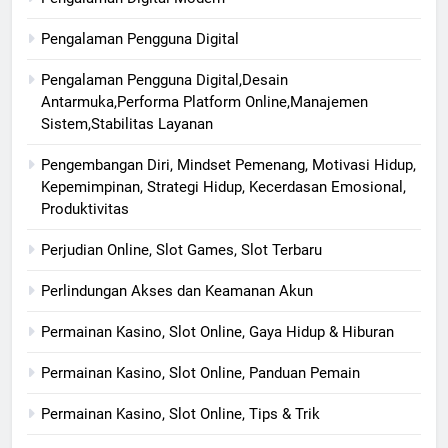
Pengalaman Pengguna Digital
Pengalaman Pengguna Digital,Desain
Antarmuka,Performa Platform Online,Manajemen
Sistem,Stabilitas Layanan
Pengembangan Diri, Mindset Pemenang, Motivasi Hidup,
Kepemimpinan, Strategi Hidup, Kecerdasan Emosional,
Produktivitas
Perjudian Online, Slot Games, Slot Terbaru
Perlindungan Akses dan Keamanan Akun
Permainan Kasino, Slot Online, Gaya Hidup & Hiburan
Permainan Kasino, Slot Online, Panduan Pemain
Permainan Kasino, Slot Online, Tips & Trik