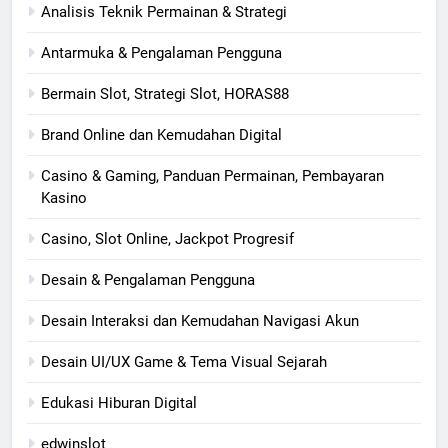
Analisis Teknik Permainan & Strategi
Antarmuka & Pengalaman Pengguna
Bermain Slot, Strategi Slot, HORAS88
Brand Online dan Kemudahan Digital
Casino & Gaming, Panduan Permainan, Pembayaran
Kasino
Casino, Slot Online, Jackpot Progresif
Desain & Pengalaman Pengguna
Desain Interaksi dan Kemudahan Navigasi Akun
Desain UI/UX Game & Tema Visual Sejarah
Edukasi Hiburan Digital
edwinslot