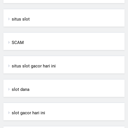
situs slot
SCAM
situs slot gacor hari ini
slot dana
slot gacor hari ini