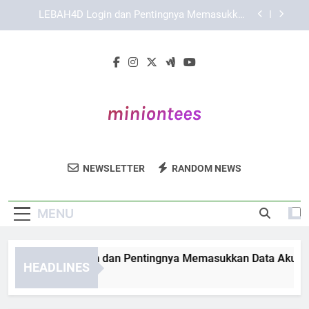
Skip
Login KAYA787 dan Pentingnya Menggunakan
to
Data Akun yang Tepat
content
KAYA787 Login dengan Dukungan Navigasi yang
Ramah Pengguna
EDWINSLOT Login dan Pentingnya Memasukkan
Data Akun dengan Tepat
LEBAH4D Login dan Pentingnya Memasukkan
Data dengan Benar
Login KAYA787 dan Pentingnya Menggunakan
Data Akun yang Tepat
Minion Tees
Tampil Keren Dan Lucu Dengan Koleksi T-
KAYA787 Login dengan Dukungan Navigasi yang
NEWSLETTER
RANDOM NEWS
Ramah Pengguna
Shirt Dari Minion Tees.
MENU
DWINSLOT Login dan Pentingnya Memasukkan Data Akun deng
HEADLINES
Weeks Ago