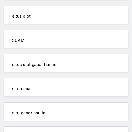
situs slot
SCAM
situs slot gacor hari ini
slot dana
slot gacor hari ini