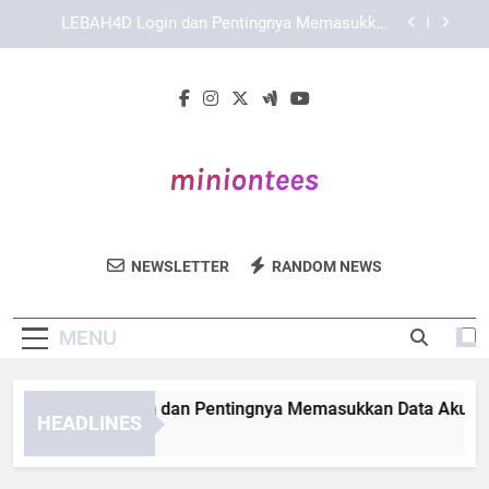
Skip
Login KAYA787 dan Pentingnya Menggunakan
to
Data Akun yang Tepat
content
KAYA787 Login dengan Dukungan Navigasi yang
Ramah Pengguna
EDWINSLOT Login dan Pentingnya Memasukkan
Data Akun dengan Tepat
LEBAH4D Login dan Pentingnya Memasukkan
Data dengan Benar
Login KAYA787 dan Pentingnya Menggunakan
Data Akun yang Tepat
Minion Tees
Tampil Keren Dan Lucu Dengan Koleksi T-
KAYA787 Login dengan Dukungan Navigasi yang
NEWSLETTER
RANDOM NEWS
Ramah Pengguna
Shirt Dari Minion Tees.
MENU
WINSLOT Login dan Pentingnya Memasukkan Data Akun deng
HEADLINES
Weeks Ago