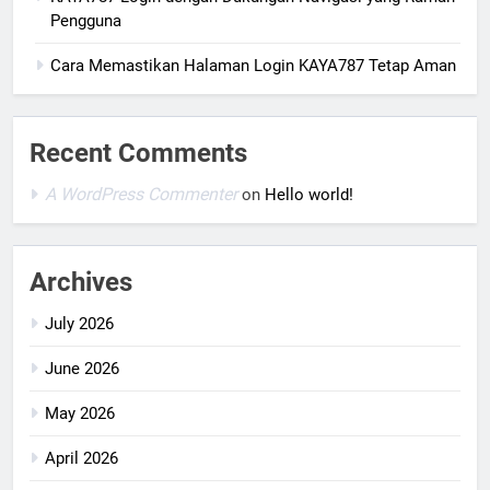
Pengguna
Cara Memastikan Halaman Login KAYA787 Tetap Aman
Recent Comments
A WordPress Commenter
on
Hello world!
Archives
July 2026
June 2026
May 2026
April 2026