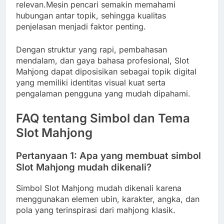
relevan.Mesin pencari semakin memahami
hubungan antar topik, sehingga kualitas
penjelasan menjadi faktor penting.
Dengan struktur yang rapi, pembahasan
mendalam, dan gaya bahasa profesional, Slot
Mahjong dapat diposisikan sebagai topik digital
yang memiliki identitas visual kuat serta
pengalaman pengguna yang mudah dipahami.
FAQ tentang Simbol dan Tema
Slot Mahjong
Pertanyaan 1: Apa yang membuat simbol
Slot Mahjong mudah dikenali?
Simbol Slot Mahjong mudah dikenali karena
menggunakan elemen ubin, karakter, angka, dan
pola yang terinspirasi dari mahjong klasik.