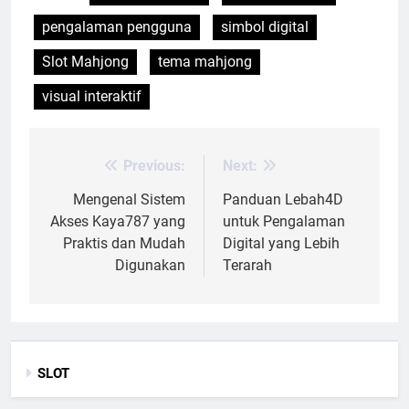
pengalaman pengguna
simbol digital
Slot Mahjong
tema mahjong
visual interaktif
Previous:
Next:
Post
navigation
Mengenal Sistem
Panduan Lebah4D
Akses Kaya787 yang
untuk Pengalaman
Praktis dan Mudah
Digital yang Lebih
Digunakan
Terarah
SLOT