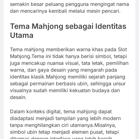
semakin besar peluang pengguna mengingat nama
dan mencarinya kembali melalui mesin pencari.
Tema Mahjong sebagai Identitas
Utama
Tema mahjong memberikan warna khas pada Slot
Mahjong.Tema ini tidak hanya berisi simbol, tetapi
juga mencakup nuansa visual, tata letak, pemilihan
warna, dan gaya desain yang mengarah pada
identitas klasik.Mahjong memiliki sejarah panjang
sebagai permainan berbasis ubin, sehingga unsur
visualnya sudah memiliki kekuatan budaya dan
desain.
Dalam konteks digital, tema mahjong dapat
diadaptasi menjadi tampilan yang lebih modern
tanpa menghilangkan ciri utamanya.Misalnya,
simbol ubin tetap menjadi elemen pusat, tetapi
dikemas dengan interface yang lebih bersih,