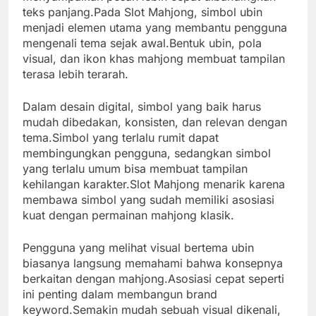
teks panjang.Pada Slot Mahjong, simbol ubin
menjadi elemen utama yang membantu pengguna
mengenali tema sejak awal.Bentuk ubin, pola
visual, dan ikon khas mahjong membuat tampilan
terasa lebih terarah.
Dalam desain digital, simbol yang baik harus
mudah dibedakan, konsisten, dan relevan dengan
tema.Simbol yang terlalu rumit dapat
membingungkan pengguna, sedangkan simbol
yang terlalu umum bisa membuat tampilan
kehilangan karakter.Slot Mahjong menarik karena
membawa simbol yang sudah memiliki asosiasi
kuat dengan permainan mahjong klasik.
Pengguna yang melihat visual bertema ubin
biasanya langsung memahami bahwa konsepnya
berkaitan dengan mahjong.Asosiasi cepat seperti
ini penting dalam membangun brand
keyword.Semakin mudah sebuah visual dikenali,