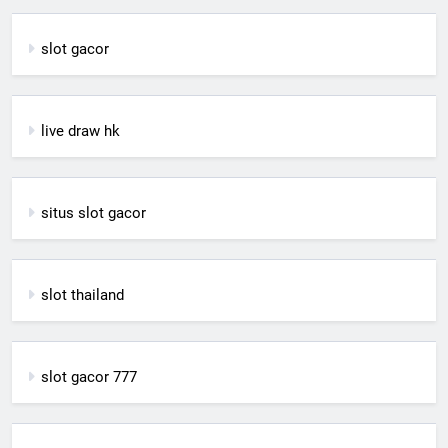
slot gacor
live draw hk
situs slot gacor
slot thailand
slot gacor 777