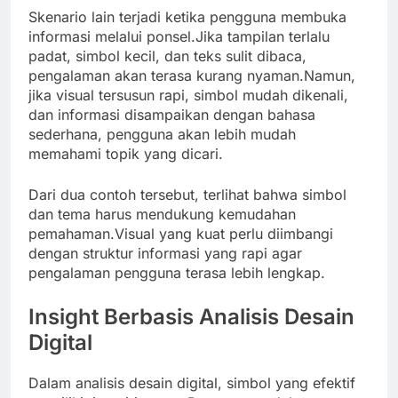
Skenario lain terjadi ketika pengguna membuka
informasi melalui ponsel.Jika tampilan terlalu
padat, simbol kecil, dan teks sulit dibaca,
pengalaman akan terasa kurang nyaman.Namun,
jika visual tersusun rapi, simbol mudah dikenali,
dan informasi disampaikan dengan bahasa
sederhana, pengguna akan lebih mudah
memahami topik yang dicari.
Dari dua contoh tersebut, terlihat bahwa simbol
dan tema harus mendukung kemudahan
pemahaman.Visual yang kuat perlu diimbangi
dengan struktur informasi yang rapi agar
pengalaman pengguna terasa lebih lengkap.
Insight Berbasis Analisis Desain
Digital
Dalam analisis desain digital, simbol yang efektif