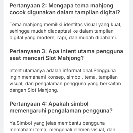
Pertanyaan 2: Mengapa tema mahjong
cocok digunakan dalam tampilan digital?
Tema mahjong memiliki identitas visual yang kuat,
sehingga mudah diadaptasi ke dalam tampilan
digital yang modern, rapi, dan mudah dipahami.
Pertanyaan 3: Apa intent utama pengguna
saat mencari Slot Mahjong?
Intent utamanya adalah informational.Pengguna
ingin memahami konsep, simbol, tema, tampilan
visual, dan pengalaman pengguna yang berkaitan
dengan Slot Mahjong.
Pertanyaan 4: Apakah simbol
memengaruhi pengalaman pengguna?
Ya.Simbol yang jelas membantu pengguna
memahami tema, mengenali elemen visual, dan