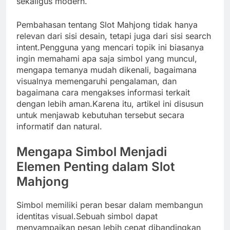
sekaligus modern.
Pembahasan tentang Slot Mahjong tidak hanya
relevan dari sisi desain, tetapi juga dari sisi search
intent.Pengguna yang mencari topik ini biasanya
ingin memahami apa saja simbol yang muncul,
mengapa temanya mudah dikenali, bagaimana
visualnya memengaruhi pengalaman, dan
bagaimana cara mengakses informasi terkait
dengan lebih aman.Karena itu, artikel ini disusun
untuk menjawab kebutuhan tersebut secara
informatif dan natural.
Mengapa Simbol Menjadi
Elemen Penting dalam Slot
Mahjong
Simbol memiliki peran besar dalam membangun
identitas visual.Sebuah simbol dapat
menyampaikan pesan lebih cepat dibandingkan