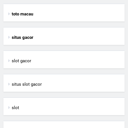
toto macau
situs gacor
slot gacor
situs slot gacor
slot