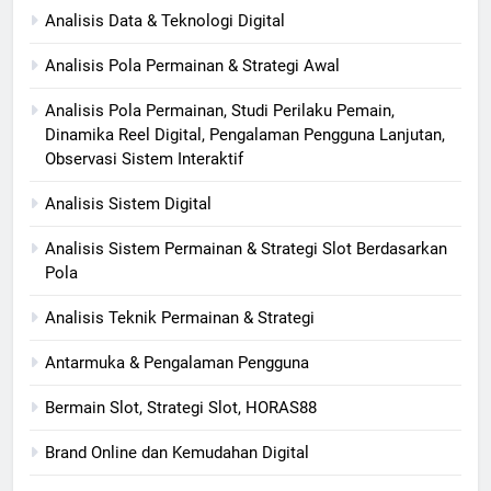
Analisis Data & Teknologi Digital
Analisis Pola Permainan & Strategi Awal
Analisis Pola Permainan, Studi Perilaku Pemain,
Dinamika Reel Digital, Pengalaman Pengguna Lanjutan,
Observasi Sistem Interaktif
Analisis Sistem Digital
Analisis Sistem Permainan & Strategi Slot Berdasarkan
Pola
Analisis Teknik Permainan & Strategi
Antarmuka & Pengalaman Pengguna
Bermain Slot, Strategi Slot, HORAS88
Brand Online dan Kemudahan Digital