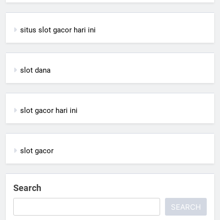
situs slot gacor hari ini
slot dana
slot gacor hari ini
slot gacor
Search
SEARCH