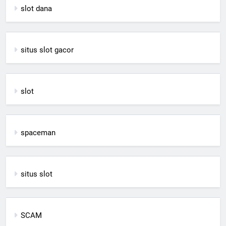
slot dana
situs slot gacor
slot
spaceman
situs slot
SCAM