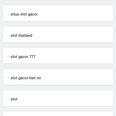
situs slot gacor
slot thailand
slot gacor 777
slot gacor hari ini
slot