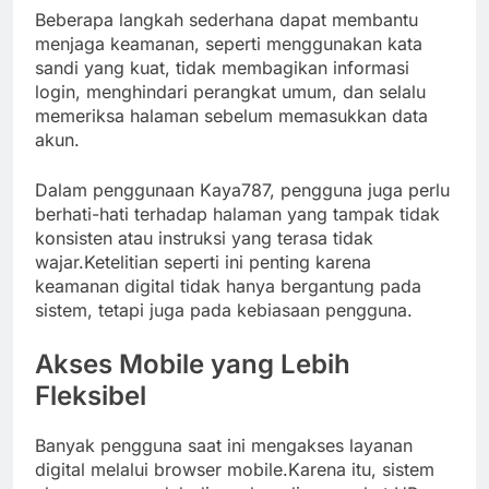
Beberapa langkah sederhana dapat membantu
menjaga keamanan, seperti menggunakan kata
sandi yang kuat, tidak membagikan informasi
login, menghindari perangkat umum, dan selalu
memeriksa halaman sebelum memasukkan data
akun.
Dalam penggunaan Kaya787, pengguna juga perlu
berhati-hati terhadap halaman yang tampak tidak
konsisten atau instruksi yang terasa tidak
wajar.Ketelitian seperti ini penting karena
keamanan digital tidak hanya bergantung pada
sistem, tetapi juga pada kebiasaan pengguna.
Akses Mobile yang Lebih
Fleksibel
Banyak pengguna saat ini mengakses layanan
digital melalui browser mobile.Karena itu, sistem