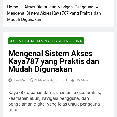
Home
Akses Digital dan Navigasi Pengguna
Mengenal Sistem Akses Kaya787 yang Praktis dan
Mudah Digunakan
AKSES DIGITAL DAN NAVIGASI PENGGUNA
Mengenal Sistem Akses
Kaya787 yang Praktis dan
Mudah Digunakan
0
Ee4f9e7
2 Months Ago
15 Mins
Kaya787 dibahas dari sisi sistem akses praktis,
keamanan akun, navigasi pengguna, dan
pengalaman digital yang jelas untuk pengguna
baru.