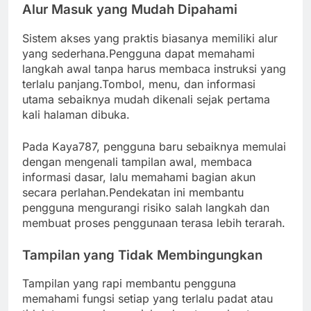
Alur Masuk yang Mudah Dipahami
Sistem akses yang praktis biasanya memiliki alur
yang sederhana.Pengguna dapat memahami
langkah awal tanpa harus membaca instruksi yang
terlalu panjang.Tombol, menu, dan informasi
utama sebaiknya mudah dikenali sejak pertama
kali halaman dibuka.
Pada Kaya787, pengguna baru sebaiknya memulai
dengan mengenali tampilan awal, membaca
informasi dasar, lalu memahami bagian akun
secara perlahan.Pendekatan ini membantu
pengguna mengurangi risiko salah langkah dan
membuat proses penggunaan terasa lebih terarah.
Tampilan yang Tidak Membingungkan
Tampilan yang rapi membantu pengguna
memahami fungsi setiap yang terlalu padat atau